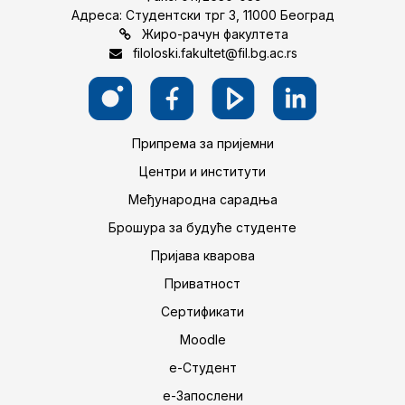
Адреса: Студентски трг 3, 11000 Београд
Жиро-рачун факултета
filoloski.fakultet@fil.bg.ac.rs
Припрема за пријемни
Центри и институти
Међународна сарадња
Брошура за будуће студенте
Пријава кварова
Приватност
Сертификати
Moodle
е-Студент
е-Запослени