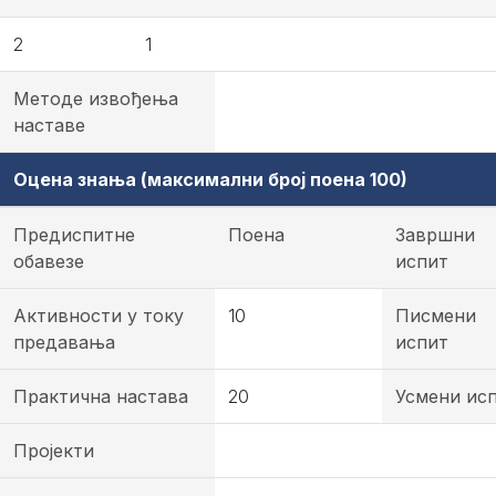
2
1
Методе извођења
наставе
Оцена знања (максимални број поена 100)
Предиспитне
Поена
Завршни
обавезе
испит
Активности у току
10
Писмени
предавања
испит
Практична настава
20
Усмени ис
Пројекти