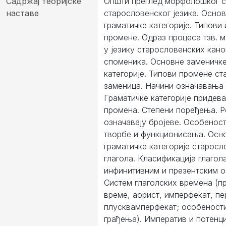
Садржај теоријске
Општи преглед морфолошког 
наставе
старословенског језика. Осно
граматичке категорије. Типови
промене. Одраз процеса тзв.
у језику старословенских кан
споменика. Основне заменичке
категорије. Типови промене с
заменица. Начини означавања 
Граматичке категорије придев
промена. Степени поређења. Р
означавају бројеве. Особенос
творбе и функционисања. Осн
граматичке категорије старосл
глагола. Класификација глагол
инфинитивним и презентским о
Систем глаголских времена (п
време, аорист, имперфекат, пе
плусквамперфекат; особеност
грађења). Императив и потенци