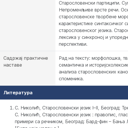
Старословенски партиципи. Су
Непроменљиве врсте речи. Ос
старословенске творбене мор
карактеристике синтаксичког 
старословенског језика. Стар
лексика у синхроној и упоредн
перспективи.
Садржај практичне
Рад на тексту: морфолошка, т
наставе
семантичка и историјсколекси
анализа старословенских кан
споменика.
Литература
С. Николић, Старословенски jeзик I–II, Београд: Тр
С. Николић, Старословенски језик : правопис, гла
примери са речником, Београд: Бард-фин – Бања 