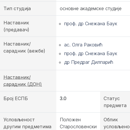
Тип студија
основне академске студије
Наставник
проф. др Снежана Баук
(предавач)
Наставник/
ас. Олга Раковић
сарадник (вежбе)
проф. др Снежана Баук
др Предраг Дилпарић
Наставник/
сарадник (ДОН)
Број ЕСПБ
3.0
Статус
предмета
Условљеност
Положен
Облик
другим предметима
Старословенски
условљено