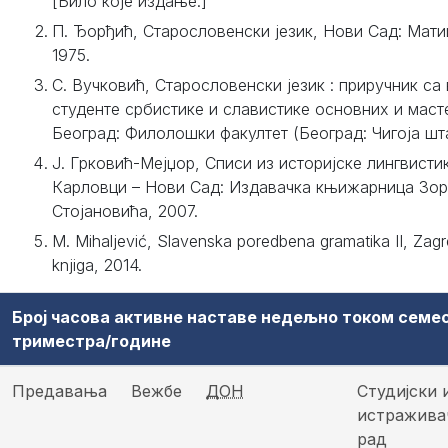
[Било које издање.]
П. Ђорђић, Старословенски језик, Нови Сад: Мати
1975.
С. Вучковић, Старословенски језик : приручник са
студенте србистике и славистике основних и масте
Београд: Филолошки факултет (Београд: Чигоја шта
Ј. Грковић-Мејџор, Списи из историјске лингвисти
Карловци – Нови Сад: Издавачка књижарница Зо
Стојановића, 2007.
M. Mihaljević, Slavenska poredbena gramatika II, Zagr
knjiga, 2014.
Број часова активне наставе недељно током семе
триместра/године
Предавања
Вежбе
ДОН
Студијски 
истражива
рад