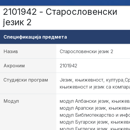
2101942 - Старословенски
језик 2
Спецификација предмета
Назив
Старословенски језик 2
Акроним
2101942
Студијски програм
Језик, књижевност, култура,С
књижевност и језик са компар
Модул
модул Албански језик, књижевн
модул Арапски језик, књижевно
модул Библиотекарство и инф
модул Бугарски језик, књижевн
модул Енглески језик, књижевн