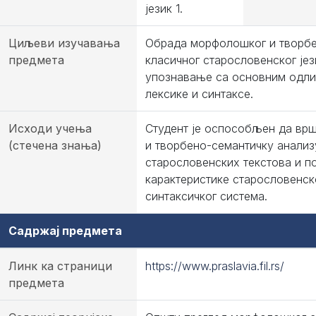
језик 1.
Циљеви изучавања
Обрада морфолошког и творбе
предмета
класичног старословенског јез
упознавање са основним одл
лексике и синтаксе.
Исходи учења
Студент је оспособљен да вр
(стечена знања)
и творбено-семантичку анализ
старословенских текстова и п
карактеристике старословенск
синтаксичког система.
Садржај предмета
Линк ка страници
https://www.praslavia.fil.rs/
предмета