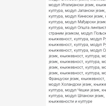
модул Италијански језик, књи
култура, модул Јапански језик
култура, модул Кинески језик,
култура, модул Мађарски јези
култура, модул Општа лингвис
страним језиком, модул Пољск
књижевност, култура, модул Р
књижевност, култура, модул Ру
књижевност, култура, модул 
језик, књижевност, култура, м
језик, књижевност, култура, м
језик, књижевност, култура, м
језик, књижевност, култура, м
Француски језик, књижевност, 
модул Холандски језик, књиже
култура, модул Чешки језик, 
култура, модул Шпански језик,
књижевности и културе