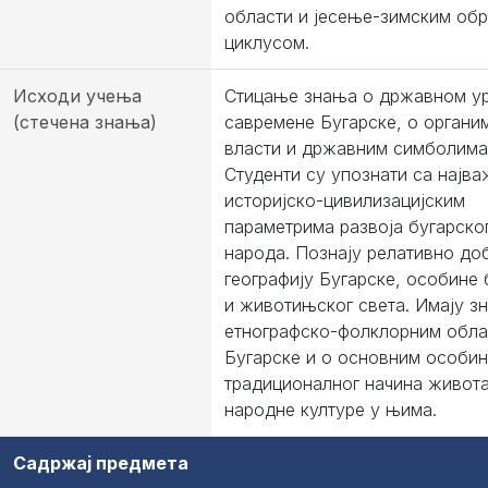
области и jесење-зимским об
циклусом.
Исходи учења
Стицање знања о државном у
(стечена знања)
савремене Бугарске, о органи
власти и државним симболима
Студенти су упознати са наjва
историjско-цивилизациjским
параметрима развоjа бугарско
народа. Познаjу релативно до
географиjу Бугарске, особине
и животињског света. Имаjу з
етнографско-фолклорним обл
Бугарске и о основним особи
традиционалног начина живота
народне културе у њима.
Садржај предмета