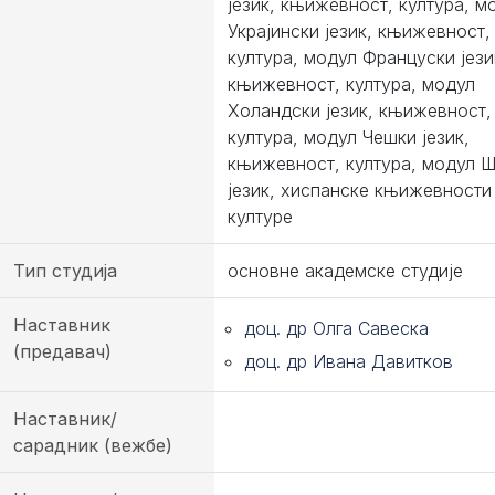
језик, књижевност, култура, м
Украјински језик, књижевност,
култура, модул Француски јези
књижевност, култура, модул
Холандски језик, књижевност,
култура, модул Чешки језик,
књижевност, култура, модул 
језик, хиспанске књижевности
културе
Тип студија
основне академске студије
Наставник
доц. др Олга Савеска
(предавач)
доц. др Ивана Давитков
Наставник/
сарадник (вежбе)