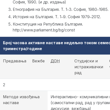
София, 1990. (и др. издања)
Етнография на България. Т. 1‒3. София, 1980‒1985.
История на България. Т. 1‒9. София 1979‒2012.
Конституция на Република България.
http://www.parliament.bg/bg/const
Број часова активне наставе недељно током семе
триместра/године
Предавања
Вежбе
ДОН
Студијски и
истраживачки
рад
2
Методе извођења
Интерактивно- комуникативни
наставе
(самостални рад, рад у групам
дискусије, вежбања)