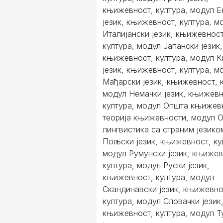
књижевност, култура, модул Е
језик, књижевност, култура, м
Италијански језик, књижевност
култура, модул Јапански језик,
књижевност, култура, модул К
језик, књижевност, култура, м
Мађарски језик, књижевност, к
модул Немачки језик, књижевн
култура, модул Општа књижев
теорија књижевности, модул 
лингвистика са страним језико
Пољски језик, књижевност, ку
модул Румунски језик, књижев
култура, модул Руски језик,
књижевност, култура, модул
Скандинавски језик, књижевно
култура, модул Словачки језик
књижевност, култура, модул Т