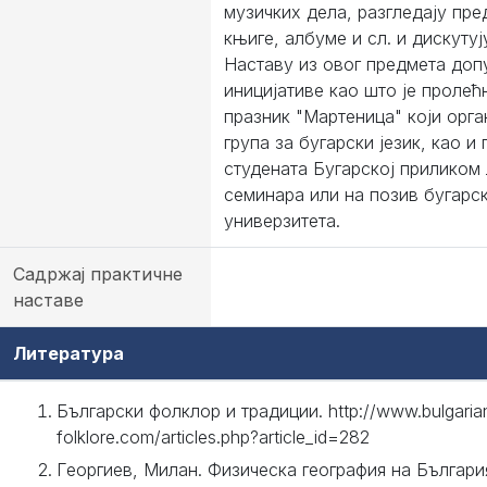
музичких дела, разгледаjу пре
књиге, албуме и сл. и дискутуј
Наставу из овог предмета доп
инициjативе као што jе пролећ
празник "Мартеница" коjи орга
група за бугарски jезик, као и
студената Бугарскоj приликом
семинара или на позив бугарс
универзитета.
Садржај практичне
наставе
Литература
Български фолклор и традиции. http://www.bulgaria
folklore.com/articles.php?article_id=282
Георгиев, Милан. Физическа география на Българи