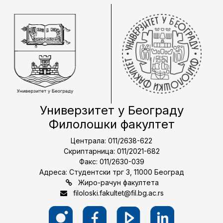
Универзитет у Београду
Филолошки факултет
Централа: 011/2638-622
Скриптарница: 011/2021-682
Факс: 011/2630-039
Адреса: Студентски трг 3, 11000 Београд
Жиро-рачун факултета
filoloski.fakultet@fil.bg.ac.rs