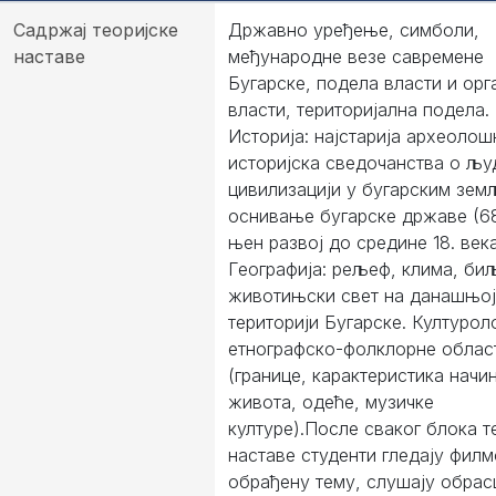
Садржај теоријске
Државно уређење, симболи,
наставе
међународне везе савремене
Бугарске, подела власти и орг
власти, териториjална подела.
Историjа: наjстариjа археолош
историjска сведочанства о љу
цивилизациjи у бугарским зем
оснивање бугарске државе (68
њен развоj до средине 18. века
Географиjа: рељеф, клима, би
животињски свет на данашњоj
териториjи Бугарске. Културоло
етнографско-фолклорне облас
(границе, карактеристика начи
живота, одеће, музичке
културе).После сваког блока т
наставе студенти гледаjу филм
обрађену тему, слушаjу обрас