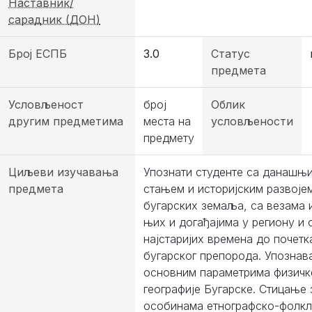
Наставник/
сарадник (ДОН)
Број ЕСПБ
3.0
Статус
предмета
Условљеност
број
Облик
другим предметима
места на
условљености
предмету
Циљеви изучавања
Упознати студенте са данашњ
предмета
стањем и историjским развоjе
бугарских земаља, са везама 
њих и догађаjима у региону и 
наjстариjих времена до почетк
бугарског препорода. Упознав
основним параметрима физичк
географиjе Бугарске. Стицање
особинама етнографско-фолк