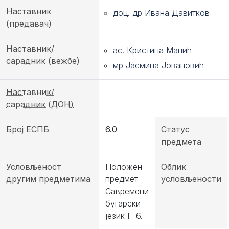
Наставник
доц. др Ивана Давитков
(предавач)
Наставник/
ас. Кристина Манић
сарадник (вежбе)
мр Јасмина Јовановић
Наставник/
сарадник (ДОН)
Број ЕСПБ
6.0
Статус
предмета
Условљеност
Положен
Облик
другим предметима
предмет
условљености
Савремени
бугарски
језик Г-6.