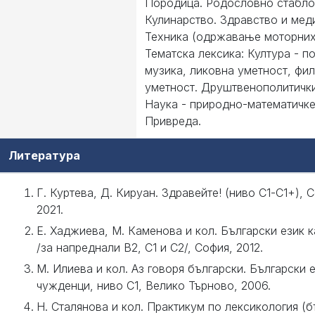
Породица. Родословно стабло
Кулинарство. Здравство и мед
Техника (одржавање моторних
Тематска лексика: Култура - п
музика, ликовна уметност, фи
уметност. Друштвенополитичк
Наука - природно-математичке
Привреда.
Литература
Г. Куртева, Д. Кируан. Здравейте! (ниво C1-C1+), 
2021.
Е. Хаджиева, М. Каменова и кол. Български език 
/за напреднали В2, С1 и С2/, София, 2012.
М. Илиева и кол. Аз говоря български. Български е
чужденци, ниво С1, Велико Търново, 2006.
Н. Сталянова и кол. Практикум по лексикология (б