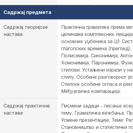
Садржај предмета
Садржај теоријске
Практична граматика према ме
наставе
целинама комплексних лекција
основних уџбеника за Ц1: Сис
глаголских времена (преглед).
Полисемија. Синонимија. Антон
Хомонимија. Паронимија. Фун
стилови. Устаљени изрази у н
стилу. Особине разговорног је
Стилске особине огласа и рек
Међујезичка компарација.
Садржај практичне
Писмени задаци ‒ писање есеј
наставе
тему. Граматичка вежбања. Пр
Усмене презентације. Теме: Рел
Становништво и статистички п