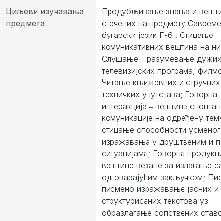
Циљеви изучавања
Продубљивање знања и вешти
предмета
стечених на предмету Саврем
бугарски језик Г-6 . Стицање
комуникативних вештина на ни
Слушање ‒ разумевање дужих
телевизијских програма, филмо
Читање књижевних и стручних 
техничких упутстава; Говорна
интеракција ‒ вештине спонтан
комуникацијe на одређену тем
стицање способности усменог
изражавања у друштвеним и 
ситуацијама; Говорна продукци
вештине везане за излагање с
одговарајућим закључком; Пи
писмено изражавање јасних и
структурисаних текстова уз
образлагање сопствених ставо