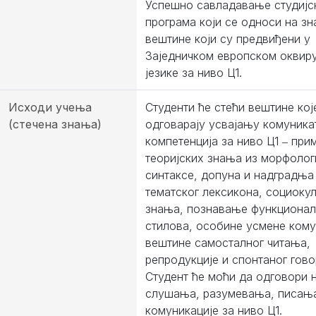
Успешно савладавање студијс
програма који се односи на з
вештине коjи су предвиђени у
Заjедничком европском оквиру
jезике за ниво Ц1.
Исходи учења
Студенти ће стећи вештине кој
(стечена знања)
одговарају усвајању комуника
компетенција за ниво Ц1 ‒ при
теоријских знања из морфолог
синтаксе, допуна и надградња
тематског лексикона, социоку
знања, познавање функциона
стилова, особине усмене кому
вештине самосталног читања,
репродукције и спонтаног гово
Студент ће моћи да одговори 
слушања, разумевања, писањ
комуникације за ниво Ц1.