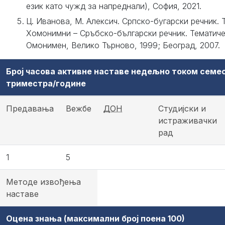
език като чужд за напреднали), София, 2021.
Ц. Иванова, М. Алексич. Српско-бугарски речник. 
Хомонимни – Сръбско-български речник. Тематиче
Омонимен, Велико Търново, 1999; Београд, 2007.
Број часова активне наставе недељно током семе
триместра/године
Предавања
Вежбе
ДОН
Студијски и
истраживачки
рад
1
5
Методе извођења
наставе
Оцена знања (максимални број поена 100)