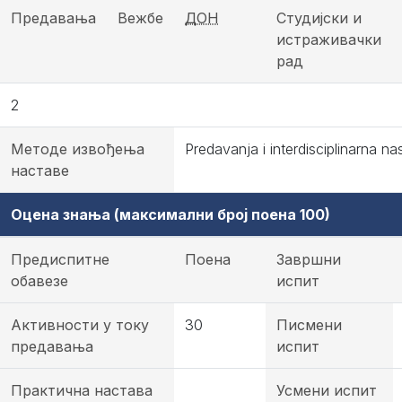
Предавања
Вежбе
ДОН
Студијски и
истраживачки
рад
2
Методе извођења
Predavanja i interdisciplinarna na
наставе
Оцена знања (максимални број поена 100)
Предиспитне
Поена
Завршни
обавезе
испит
Активности у току
30
Писмени
предавања
испит
Практична настава
Усмени испит