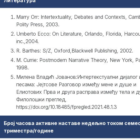
Литература
Marry Orr: Intertextuality, Debates and Contexts, Cam
Polity Press, 2003.
Umberto Ecco: On Literature, Orlando, Florida, Harcou
inc.,2004.
R. Barthes: S/Z, Oxford,Blackwell Publishing, 2002.
M. Currie: Postmodern Narrative Theory, New York, Pa
1998.
Милена Владић Јованов:Интертекстуални дијалог
песама: Јејтсове Разговор између мене и душе и
Елиотових Прва и друга расправа између тела и д
Филолошки преглед,
https://doi.org/10.18485/fpregled.2021.48.1.3
Број часова активне наставе недељно током семе
триместра/године