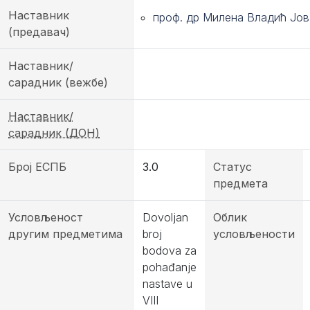
Наставник
проф. др Милена Владић Јо
(предавач)
Наставник/
сарадник (вежбе)
Наставник/
сарадник (ДОН)
Број ЕСПБ
3.0
Статус
предмета
Условљеност
Dovoljan
Облик
другим предметима
broj
условљености
bodova za
pohađanje
nastave u
VIII