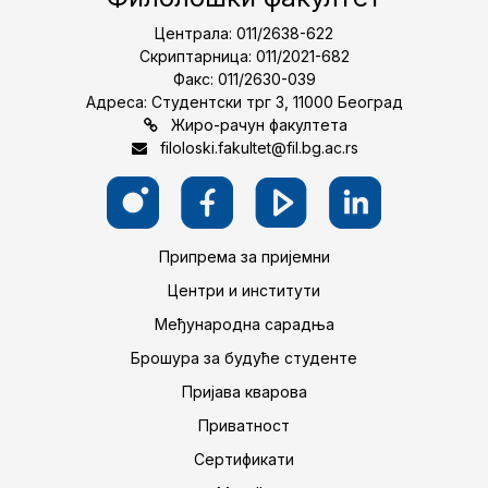
Централа: 011/2638-622
Скриптарница: 011/2021-682
Факс: 011/2630-039
Адреса: Студентски трг 3, 11000 Београд
Жиро-рачун факултета
filoloski.fakultet@fil.bg.ac.rs
Припрема за пријемни
Центри и институти
Међународна сарадња
Брошура за будуће студенте
Пријава кварова
Приватност
Сертификати