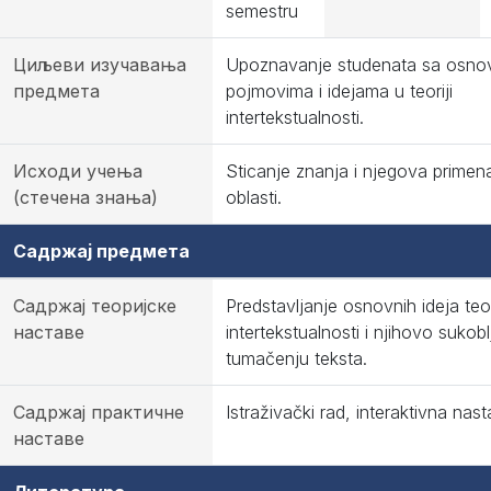
semestru
Циљеви изучавања
Upoznavanje studenata sa osno
предмета
pojmovima i idejama u teoriji
intertekstualnosti.
Исходи учења
Sticanje znanja i njegova primen
(стечена знања)
oblasti.
Садржај предмета
Садржај теоријске
Predstavljanje osnovnih ideja teor
наставе
intertekstualnosti i njihovo sukob
tumačenju teksta.
Садржај практичне
Istraživački rad, interaktivna nast
наставе