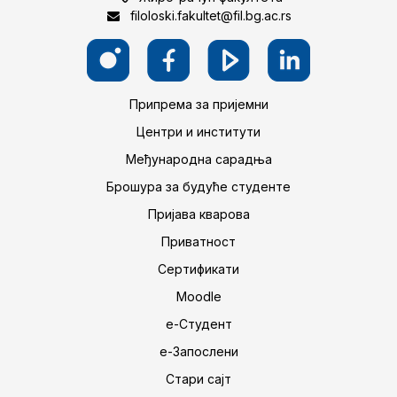
filoloski.fakultet@fil.bg.ac.rs
Припрема за пријемни
Центри и институти
Међународна сарадња
Брошура за будуће студенте
Пријава кварова
Приватност
Сертификати
Moodle
е-Студент
е-Запослени
Стари сајт