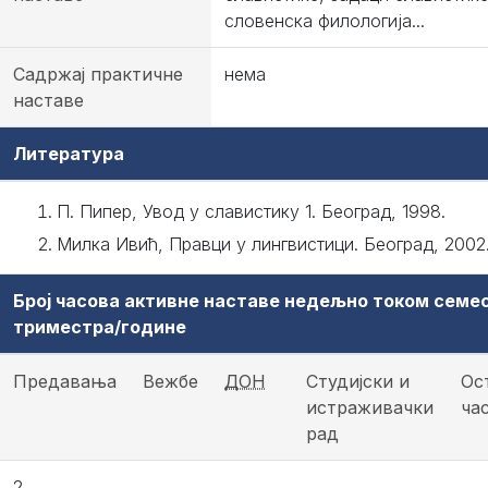
словенска филологија...
Садржај практичне
нема
наставе
Литература
П. Пипер, Увод у славистику 1. Београд, 1998.
Милка Ивић, Правци у лингвистици. Београд, 2002.
Број часова активне наставе недељно током семе
триместра/године
Предавања
Вежбе
ДОН
Студијски и
Ос
истраживачки
ча
рад
2