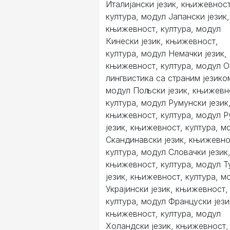
Италијански језик, књижевност
култура, модул Јапански језик,
књижевност, култура, модул
Кинески језик, књижевност,
култура, модул Немачки језик,
књижевност, култура, модул 
лингвистика са страним језико
модул Пољски језик, књижевн
култура, модул Румунски језик
књижевност, култура, модул Р
језик, књижевност, култура, м
Скандинавски језик, књижевно
култура, модул Словачки језик
књижевност, култура, модул Т
језик, књижевност, култура, м
Украјински језик, књижевност,
култура, модул Француски јези
књижевност, култура, модул
Холандски језик, књижевност,