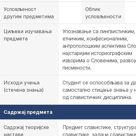
Условљеност
Облик
другим предметима
условљености
Циљеви изучавања
Упознавање са лингвистичким,
предмета
етничким, конфесионалним,
антрополошким аспектима Сло
најстаријим историографским
изворима о Словенима, развој
писмености.
Исходи учења
Студент се оспособљава за д
(стечена знања)
самостално стицање знања у н
од славистичких дисциплина.
Садржај предмета
Садржај теоријске
Предмет славистике, структур
наставе
славистике, задаци славистике