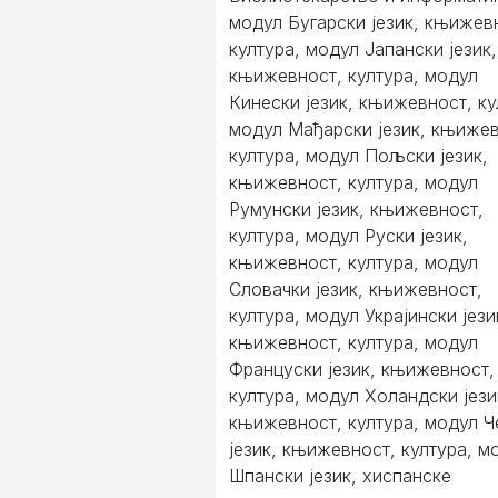
модул Бугарски језик, књижев
култура, модул Јапански језик,
књижевност, култура, модул
Кинески језик, књижевност, ку
модул Мађарски језик, књижев
култура, модул Пољски језик,
књижевност, култура, модул
Румунски језик, књижевност,
култура, модул Руски језик,
књижевност, култура, модул
Словачки језик, књижевност,
култура, модул Украјински јези
књижевност, култура, модул
Француски језик, књижевност,
култура, модул Холандски јези
књижевност, култура, модул 
језик, књижевност, култура, м
Шпански језик, хиспанске