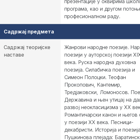
презентације у оквирима школ
програма, као и другом потоњ
професионалном раду.
Садржај предмета
Садржај теоријске
Жанрови народне поезије. На
наставе
поезији у ауторској поезији ХI
века. Руска народна духовна
поезија. Силабичка поезија и
Симеон Полоцки. Теофан
Прокопович, Кантемир,
Тредјаковски, Ломоносов. Пое
Державина и њен утицај на д
развој неокласицизма у ХХ век
Романтичарски канон и његов 
у поезији ХХ века. Песници-
декабристи. Историја и поезија
Пушкинова плејада: Баратинск