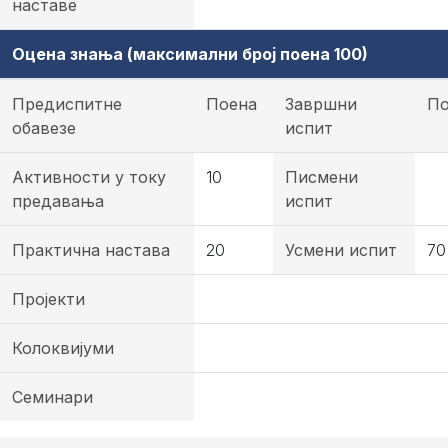
наставе
Оцена знања (максимални број поена 100)
Предиспитне
Поена
Завршни
По
обавезе
испит
Активности у току
10
Писмени
предавања
испит
Практична настава
20
Усмени испит
70
Пројекти
Колоквијуми
Семинари