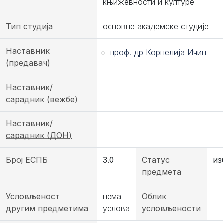
књижевности и културе
Тип студија
основне академске студије
Наставник
проф. др Корнелија Ичин
(предавач)
Наставник/
сарадник (вежбе)
Наставник/
сарадник (ДОН)
Број ЕСПБ
3.0
Статус
из
предмета
Условљеност
нема
Облик
другим предметима
услова
условљености