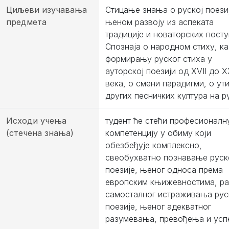
Циљеви изучавања
Стицање знања о руској поезиј
предмета
њеном развоју из аспеката
традиције и новаторских посту
Спознаја о народном стиху, ка
формирању руског стиха у
ауторској поезији од XVII до X
века, о смени парадигми, о ути
других песничких култура на р
Исходи учења
тудент ће стећи професионалн
(стечена знања)
компетенцију у обиму који
обезбеђује комплексно,
свеобухватно познавање руск
поезије, њеног односа према
европским књижевностима, р
самосталног истраживања рус
поезије, њеног адекватног
разумевања, превођења и ус