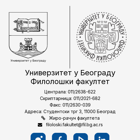
Универзитет у Београду
Филолошки факултет
Централа: 011/2638-622
Скриптарница: 011/2021-682
Факс: 011/2630-039
Адреса: Студентски трг 3, 11000 Београд
Жиро-рачун факултета
filoloski.fakultet@fil.bg.ac.rs