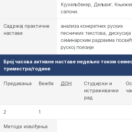
Кјухељбекер, Дељвиг. Књиже
салони.
Садржај практичне
анализа конкретних руских
наставе
песничких текстова, дискусија
семинарским радовима посве
руској поезији
Број часова активне наставе недељно током семе
триместра/године
Предавања
Вежбе
ДОН
Студијски и
Ос
истраживачки
ча
рад
2
1
Методе извођења