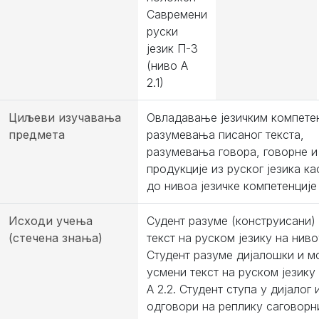
Савремени
руски
језик П-3
(ниво А
2.1)
Циљеви изучавања
Овладавање језичким компете
предмета
разумевања писаног текста,
разумевања говора, говорне и
продукције из руског језика ка
до нивоа језичке компетенције 
Исходи учења
Судент разуме (конструисани)
(стечена знања)
текст на руском језику на нивоу
Студент разуме дијалошки и 
усмени текст на руском језику
А 2.2. Студент ступа у дијалог 
одговори на реплику саговорн