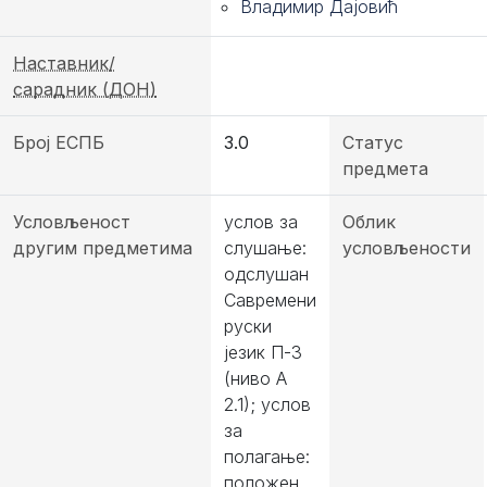
Владимир Дајовић
Наставник/
сарадник (ДОН)
Број ЕСПБ
3.0
Статус
предмета
Условљеност
услов за
Облик
другим предметима
слушање:
условљености
одслушан
Савремени
руски
језик П-3
(ниво А
2.1); услов
за
полагање:
положен