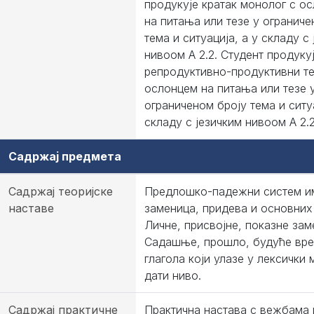
продукује кратак монолог с о
на питања или тезе у ограниче
тема и ситуација, а у складу с
нивоом А 2.2. Студент продуку
репродуктивно-продуктивни те
ослонцем на питања или тезе 
ограниченом броју тема и ситуа
складу с језичким нивоом А 2.2
Садржај предмета
Садржај теоријске
Предлошко-падежни систем и
наставе
заменица, придева и основних
Личне, присвојне, показне зам
Садашње, прошло, будуће вр
глагола који улазе у лексички 
дати ниво.
Садржај практичне
Практична настава с вежбама 