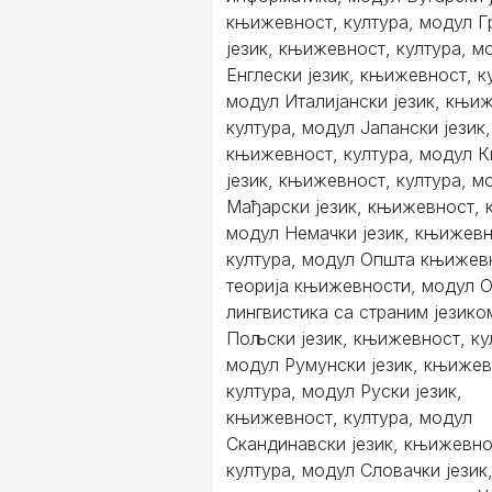
књижевност, култура, модул Г
језик, књижевност, култура, м
Енглески језик, књижевност, к
модул Италијански језик, књи
култура, модул Јапански језик,
књижевност, култура, модул К
језик, књижевност, култура, м
Мађарски језик, књижевност, к
модул Немачки језик, књижевн
култура, модул Општа књижев
теорија књижевности, модул 
лингвистика са страним језико
Пољски језик, књижевност, ку
модул Румунски језик, књижев
култура, модул Руски језик,
књижевност, култура, модул
Скандинавски језик, књижевно
култура, модул Словачки језик