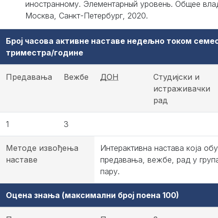
иностранному. Элементарный уровень. Общее вла
Москва, Санкт-Петербург, 2020.
Број часова активне наставе недељно током семе
триместра/године
Предавања
Вежбе
ДОН
Студијски и
истраживачки
рад
1
3
Методе извођења
Интерактивна настава која об
наставе
предавања, вежбе, рад у груп
пару.
Оцена знања (максимални број поена 100)