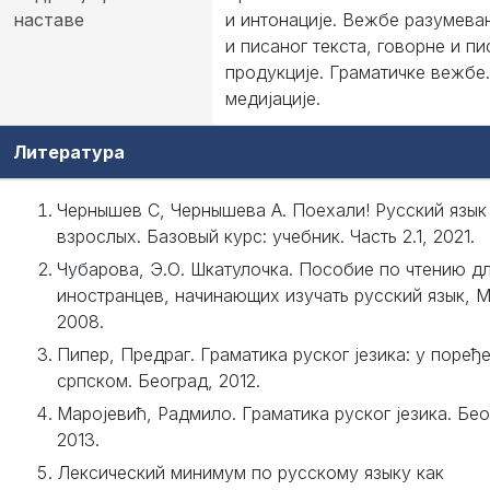
наставе
и интонације. Вежбе разумева
и писаног текста, говорне и пи
продукције. Граматичке вежбе
медијације.
Литература
Чернышев С, Чернышева А. Поехали! Русский язык
взрослых. Базовый курс: учебник. Часть 2.1, 2021.
Чубарова, Э.О. Шкатулочка. Пособие по чтению д
иностранцев, начинающих изучать русский язык, 
2008.
Пипер, Предраг. Граматика руског језика: у поређ
српском. Београд, 2012.
Маројевић, Радмило. Граматика руског језика. Бео
2013.
Лексический минимум по русскому языку как