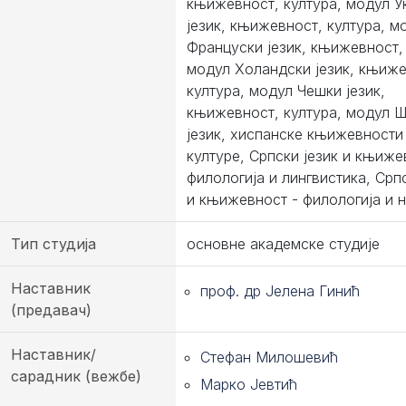
књижевност, култура, модул У
језик, књижевност, култура, м
Француски језик, књижевност, 
модул Холандски језик, књиже
култура, модул Чешки језик,
књижевност, култура, модул 
језик, хиспанске књижевности
културе, Српски језик и књиже
филологија и лингвистика, Српс
и књижевност - филологија и 
Тип студија
основне академске студије
Наставник
проф. др Јелена Гинић
(предавач)
Наставник/
Стефан Милошевић
сарадник (вежбе)
Марко Јевтић