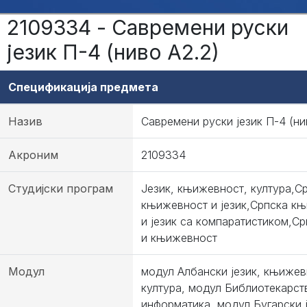
2109334 - Савремени руски
језик П-4 (ниво А2.2)
Спецификација предмета
Назив
Савремени руски језик П-4 (ни
Акроним
2109334
Студијски програм
Језик, књижевност, култура,С
књижевност и језик,Српска к
и језик са компаратистиком,Ср
и књижевност
Модул
модул Албански језик, књижев
култура, модул Библиотекарст
информатика, модул Бугарски ј