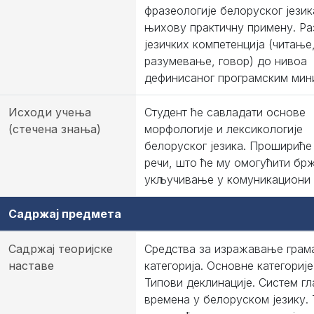
фразеологије белоруског језик
њихову практичну примену. Ра
језичких компетенција (читање
разумевање, говор) до нивоа
дефинисаног програмским мин
Исходи учења
Студент ће савладати основе
(стечена знања)
морфологије и лексикологије
белоруског језика. Прошириће
речи, што ће му омогућити бр
укључивање у комуникациони 
Садржај предмета
Садржај теоријске
Средства за изражавање грам
наставе
категорија. Основне категориј
Типови деклинације. Систем гл
времена у белоруском језику.