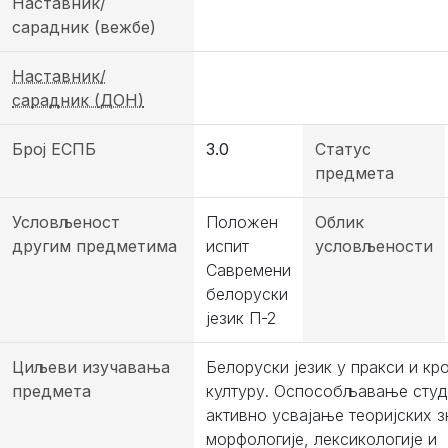
Наставник/
сарадник (вежбе)
Наставник/
сарадник (ДОН)
Број ЕСПБ
3.0
Статус
предмета
Условљеност
Положен
Облик
другим предметима
испит
условљености
Савремени
белоруски
језик П-2
Циљеви изучавања
Белоруски језик у пракси и кр
предмета
културу. Оспособљавање студ
активно усвајање теоријских 
морфологије, лексикологије и