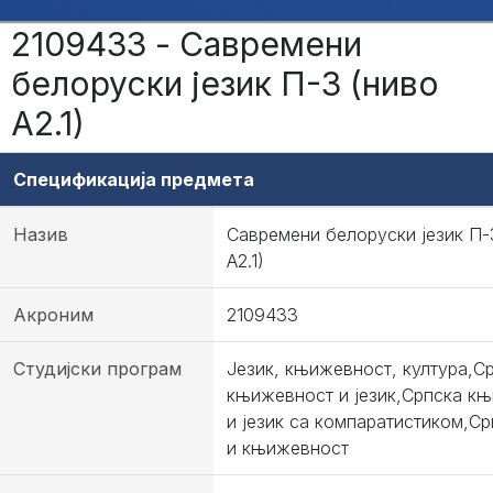
2109433 - Савремени
белоруски језик П-3 (ниво
А2.1)
Спецификација предмета
Назив
Савремени белоруски језик П-
А2.1)
Акроним
2109433
Студијски програм
Језик, књижевност, култура,С
књижевност и језик,Српска к
и језик са компаратистиком,Ср
и књижевност