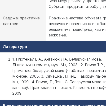
веза међу речима у простој ре
Субјекат, предикат, атрибут, а
Садржај практичне
Практична настава обухвата г
наставе
лексичка и правописна вежба
елементима превођења, као и 
вежбања.
Литература
1. Плотнікаў Б.А., Антанюк Л.А. Беларуская мова.
Лінгвістычны кампендыум. Мн, 2003.. 2. Рамза Т.Р., 
Граматыка беларускай мовы ў таблiцах i практыкав
Мюнхен, 2008. 3. Сямешка Л.I.i iнш. Гаворым па-бе
Мн, 1999.. 4. Рамза, Т., Тэш, С. Беларуская мова з
заняткаў: Практыкаванні. Тэксты. Размовы: інтэнсіў
2009
Број часова активне наставе недељно током семе