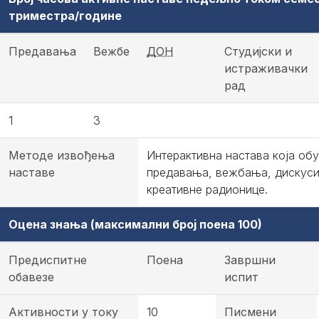
триместра/године
Предавања
Вежбе
ДОН
Студијски и
истраживачки
рад
1
3
Методе извођења
Интерактивна настава која об
наставе
предавања, вежбања, дискуси
креативне радионице.
Оцена знања (максимални број поена 100)
Предиспитне
Поена
Завршни
обавезе
испит
Активности у току
10
Писмени