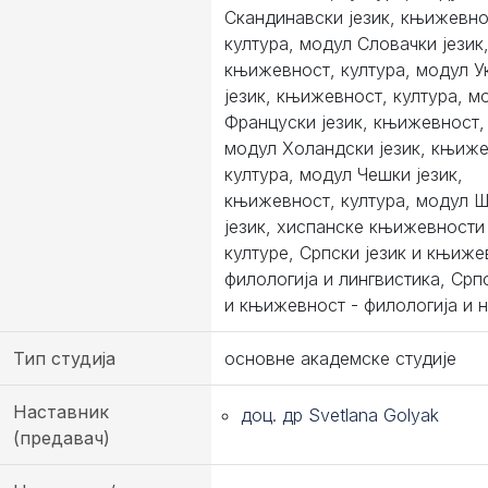
Скандинавски језик, књижевно
култура, модул Словачки језик
књижевност, култура, модул У
језик, књижевност, култура, м
Француски језик, књижевност, 
модул Холандски језик, књиже
култура, модул Чешки језик,
књижевност, култура, модул 
језик, хиспанске књижевности
културе, Српски језик и књиже
филологија и лингвистика, Српс
и књижевност - филологија и 
Тип студија
основне академске студије
Наставник
доц. др Svetlana Golyak
(предавач)