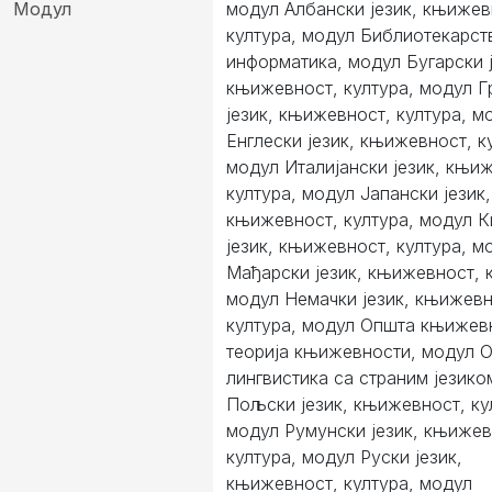
Модул
модул Албански језик, књижев
култура, модул Библиотекарст
информатика, модул Бугарски ј
књижевност, култура, модул Г
језик, књижевност, култура, м
Енглески језик, књижевност, к
модул Италијански језик, књи
култура, модул Јапански језик,
књижевност, култура, модул К
језик, књижевност, култура, м
Мађарски језик, књижевност, к
модул Немачки језик, књижевн
култура, модул Општа књижев
теорија књижевности, модул 
лингвистика са страним језико
Пољски језик, књижевност, ку
модул Румунски језик, књижев
култура, модул Руски језик,
књижевност, култура, модул