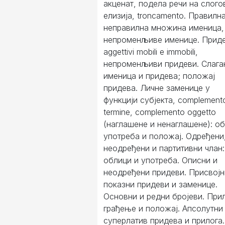
акценат, подела речи на слого
елизија, troncamento. Правилна
неправилна множина именица,
непроменљиве именице. Приде
aggettivi mobili e immobili,
непроменљиви придеви. Слаг
именица и придева; положај
придева. Личне заменице у
функцији субјекта, complemento
termine, complemento oggetto
(наглашене и ненаглашене): об
употреба и положај. Одређени
неодређени и партитивни члан:
облици и употреба. Описни и
неодређени придеви. Присвојн
показни придеви и заменице.
Основни и редни бројеви. При
грађење и положај. Апсолутни
суперлатив придева и прилога.