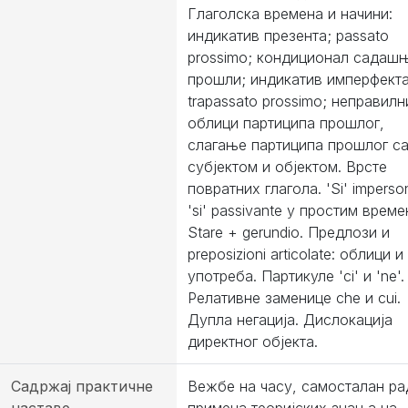
Глаголска времена и начини:
индикатив презента; passato
prossimo; кондиционал садаш
прошли; индикатив имперфекта
trapassato prossimo; неправилн
облици партиципа прошлог,
слагање партиципа прошлог с
субјектом и објектом. Врсте
повратних глагола. 'Si' imperso
'si' passivante у простим време
Stare + gerundio. Предлози и
preposizioni articolate: облици и
употреба. Партикуле 'ci' и 'ne'.
Релативне заменице che и cui.
Дупла негација. Дислокација
директног објекта.
Садржај практичне
Вежбе на часу, самосталан ра