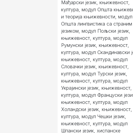
Мађарски језик, књижевност,
култура, модул Општа књижев
и теорија књижевности, модул
Општа лингвистика са страним
језиком, модул Пољски језик,
књижевност, култура, модул
Румунски језик, књижевност,
култура, модул Скандинавски ј
књижевност, култура, модул
Словачки језик, књижевност,
култура, модул Турски језик,
књижевност, култура, модул
Украјински језик, књижевност,
култура, модул Француски јези
књижевност, култура, модул
Холандски језик, књижевност,
култура, модул Чешки језик,
књижевност, култура, модул
Шпански језик, хиспанске