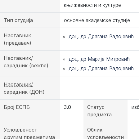
књижевности и културе
Тип студија
основне академске студије
Наставник
доц. др Драгана Радојевић
(предавач)
Наставник/
доц. др Марија Митровић
сарадник (вежбе)
доц. др Драгана Радојевић
Наставник/
сарадник (ДОН)
Број ЕСПБ
3.0
Статус
из
предмета
Условљеност
Облик
другим предметима
условљености