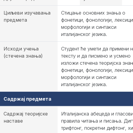
Циљеви изучавања
Стицање основних знања о
предмета
фонетици, фонологији, лексици
морфологији и синтакси
италијанског језика.
Исходи учења
Студент ће умети да примени 
(стечена знања)
тексту и да писмено и усмено
изложи стечена теоријска зна
фонетици, фонологији, лексици
морфологији и синтакси
италијанског језика.
Садржај предмета
Садржај теоријске
Италијанска абецеда и гласови
наставе
правила читања и писања. Диг
трифтонг, покретни дифтонг, хи