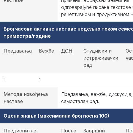
наставе
примена теоријских знања на
одговарајуће писане текстове 
рецептивном и продуктивном н
Број часова активне наставе недељно током семе
триместра/године
Предавања
Вежбе
ДОН
Студијски и
Ос
истраживачки
ча
рад
1
1
Методе извођења
Предавања, вежбе, дискусија,
наставе
самосталан рад.
Оцена знања (максимални број поена 100)
Предиспитне
Поена
Завршни
По