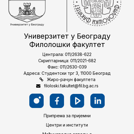
Универзитет у Београду
Филолошки факултет
Централа: 011/2638-622
Скриптарница: 011/2021-682
Факс: 011/2630-039
Адреса: Студентски трг 3, 11000 Београд
Жиро-рачун факултета
filoloski.fakultet@fil.bg.ac.rs
Припрема за пријемни
Центри и институти