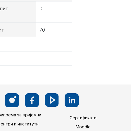
пит
0
ит
70
ипрема за пријемни
Сертификати
Центри и институти
Moodle