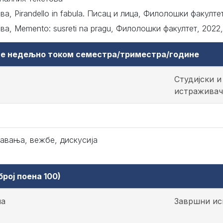
, Pirandello in fabula. Писац и лица, Филолошки факултет
, Memento: susreti na pragu, Филолошки факултет, 2022
аве недељно током семестра/триместра/године
Студијски и
истраживач
авања, вежбе, дискусија
рој поена 100)
на
Завршни ис