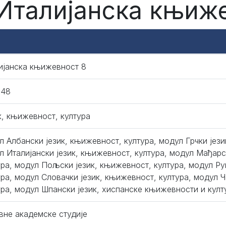
 Италијанска књиж
ијанска књижевност 8
048
к, књижевност, култура
л Албански језик, књижевност, култура, модул Грчки јези
л Италијански језик, књижевност, култура, модул Мађарс
ура, модул Пољски језик, књижевност, култура, модул Ру
ура, модул Словачки језик, књижевност, култура, модул 
ура, модул Шпански језик, хиспанске књижевности и култ
вне академске студије