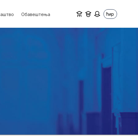
ћир
ваштво
Обавештења