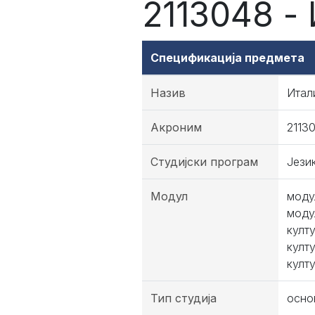
2113048 -
Спецификација предмета
Назив
Итал
Акроним
2113
Студијски програм
Јези
Модул
моду
моду
култ
култ
култ
Тип студија
осно