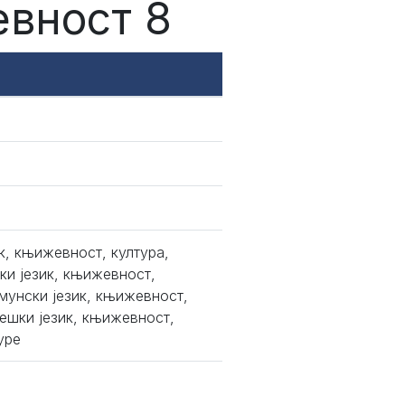
евност 8
к, књижевност, култура,
ки језик, књижевност,
мунски језик, књижевност,
Чешки језик, књижевност,
уре