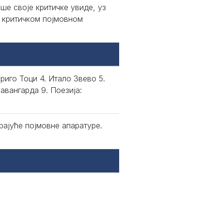
ше своје критичке увиде, уз
 критичком појмовном
иго Тоци 4. Итало Звево 5.
авангарда 9. Поезија:
рајуће појмовне апаратуре.