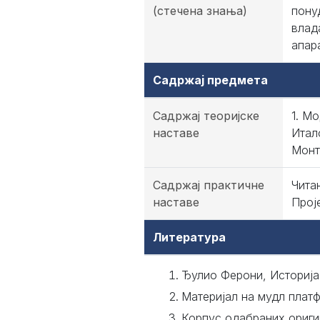
(стечена знања)
пону
влад
апар
Садржај предмета
Садржај теоријске
1. М
наставе
Итал
Монт
Садржај практичне
Чита
наставе
Прој
Литература
Ђулио Ферони, Историја
Материјал на мудл плат
Корпус одабраних ориги