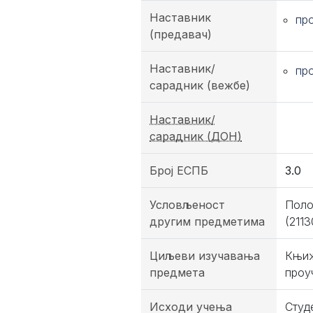
Наставник
пр
(предавач)
Наставник/
пр
сарадник (вежбе)
Наставник/
сарадник (ДОН)
Број ЕСПБ
3.0
Условљеност
Поло
другим предметима
(2113
Циљеви изучавања
Књиж
предмета
проу
Исходи учења
Студ