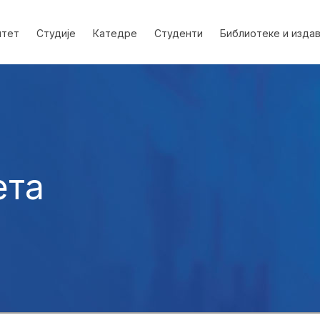
лтет
Студије
Катедре
Студенти
Библиотеке и изда
ета