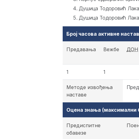
Душица Тодоровић Лакава
Душица Тодоровић Лакава
Број часова активне наст
Предавања
Вежбе
ДОН
1
1
Методе извођења
Пред
наставе
Оцена знања (максимални б
Предиспитне
Пое
обавезе