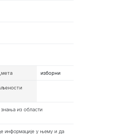
дмета
изборни
вљености
 знања из области
ђе информације у њему и да