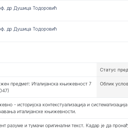
оф. др Душица Тодоровић
оф. др Душица Тодоровић
Статус пре
жен предмет: Италијанска књижевност 7
Облик усло
047)
евно - историјска контекстуализација и систематизација
чавања италијанске књижевности.
ент разуме и тумачи оригинални текст. Кадар је да прона