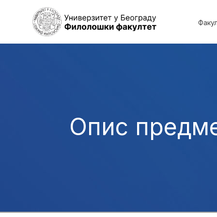
Факу
Опис предм