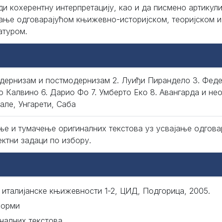
ди кохерентну интерпретацију, као и да писмено артикули
ање одговарајућом књижевно-историјском, теоријском и
атуром.
одернизам и постмодернизам 2. Луиђи Пирандело 3. Федер
о Калвино 6. Дарио Фо 7. Умберто Еко 8. Авангарда и нео
але, Унгарети, Саба
ње и тумачење оригиналних текстова уз усвајање одгова
ектни задаци по избору.
 италијанске књижевности 1-2, ЦИД, Подгорица, 2005.
форми
налних текстова