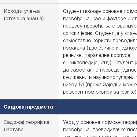
Исходи учења
Студент познаје основне појмо
(стечена знања)
превођења, као и факторе и ет
процесу превођења с францус
српски језик. Студент је у ста
самостално користи преводил
помагала (двојезичне и једној
речнике, паралелне корпусе,
енциклопедије, итд.). Студент 
да самостално преведе једнос
књижевни и научнопопуларни т
нивоу Б1 (према Заједничком 
референтном оквиру за језике)
Садржај предмета
Садржај теоријске
Увод у основне појмове теори
наставе
превођења, преводилачке пос
технике. Граматички феномени