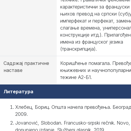
карактеристични за француски 
њихов превод на српски (субју
имперфекат и перфекат, замен
слагање времена, униперсона
конструкције итд.). Прилагође
имена из француског језика
(транскрипција).
Садржај практичне
Коришћење помагала. Превођ
наставе
књижевних и научнопопуларни
тежине А2-Б1.
Литература
Хлебец, Бориц. Општа начела превођења. Београд
2009.
Jovanović, Slobodan. Francusko-srpski rečnik. Novo,
dopunjeno izdanje. Službeni glasnik, 2019.