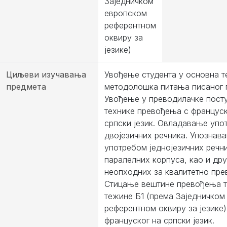
Заједничком
европском
референтном
оквиру за
језике)
Циљеви изучавања
Увођење студента у основна т
предмета
методолошка питања писаног 
Увођење у преводилачке посту
технике превођења с француск
српски језик. Овладавање упо
двојезичних речника. Упознав
употребом једнојезичних речн
паралелних корпуса, као и др
неопходних за квалитетно пре
Стицање вештине превођења т
тежине Б1 (према Заједничком
референтном оквиру за језике)
француског на српски језик.