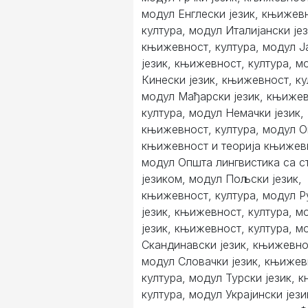
модул Енглески језик, књижев
култура, модул Италијански јез
књижевност, култура, модул Ј
језик, књижевност, култура, м
Кинески језик, књижевност, ку
модул Мађарски језик, књижев
култура, модул Немачки језик,
књижевност, култура, модул 
књижевност и теорија књижев
модул Општа лингвистика са с
језиком, модул Пољски језик,
књижевност, култура, модул 
језик, књижевност, култура, м
језик, књижевност, култура, м
Скандинавски језик, књижевнос
модул Словачки језик, књижев
култура, модул Турски језик, 
култура, модул Украјински јези