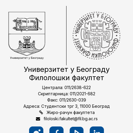
Универзитет у Београду
Филолошки факултет
Централа: 011/2638-622
Скриптарница: 011/2021-682
Факс: 011/2630-039
Адреса: Студентски трг 3, 11000 Београд
Жиро-рачун факултета
filoloski.fakultet@fil.bg.ac.rs