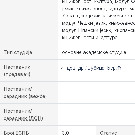
књижевност, култура, модул 
језик, књижевност, култура, м
Холандски језик, књижевност, 
модул Чешки језик, књижевнос
модул Шпански језик, хиспанс
књижевности и културе
Тип студија
основне академске студије
Наставник
доц. др Љубица Ђурић
(предавач)
Наставник/
сарадник (вежбе)
Наставник/
сарадник (ДОН)
Број ЕСПБ
3.0
Статус