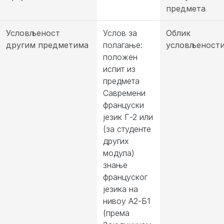
предмета
Условљеност
Услов за
Облик
другим предметима
полагање:
условљеност
положен
испит из
предмета
Савремени
француски
језик Г-2 или
(за студенте
других
модула)
знање
француског
језика на
нивоу A2-Б1
(према