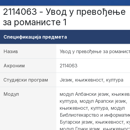
2114063 - Увод у превођење
за романисте 1
Спецификација предмета
Назив
Увод у превођење за романист
Акроним
2114063
Студијски програм
Језик, књижевност, култура
Модул
модул Албански језик, књижев
култура, модул Арапски језик,
књижевност, култура, модул
Библиотекарство и информати
Бугарски језик, књижевност, к
модул Грчки језик, књижевност