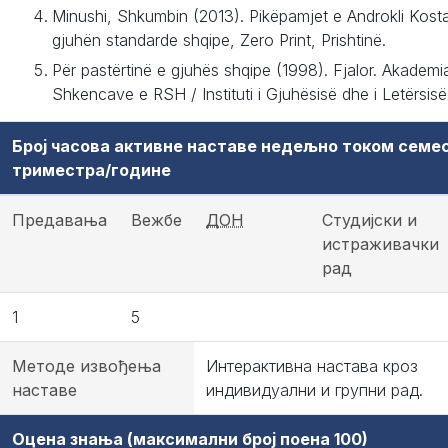
Minushi, Shkumbin (2013). Pikëpamjet e Androkli Kostal
gjuhën standarde shqipe, Zero Print, Prishtinë.
Për pastërtinë e gjuhës shqipe (1998). Fjalor. Akademi
Shkencave e RSH / Instituti i Gjuhësisë dhe i Letërsisë
Број часова активне наставе недељно током семе
триместра/године
Предавања
Вежбе
ДОН
Студијски и
истраживачки
рад
1
5
Методе извођења
Интерактивна настава кроз
наставе
индивидуални и групни рад.
Оцена знања (максимални број поена 100)