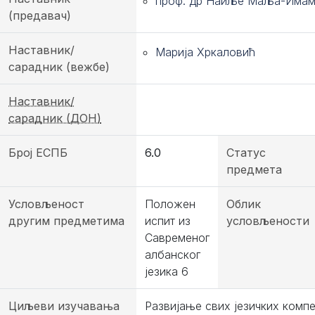
проф. др Наиље Маља-Има
(предавач)
Наставник/
Марија Хркаловић
сарадник (вежбе)
Наставник/
сарадник (ДОН)
Број ЕСПБ
6.0
Статус
предмета
Условљеност
Положен
Облик
другим предметима
испит из
условљености
Савременог
албанског
језика 6
Циљеви изучавања
Развијање свих језичких компе