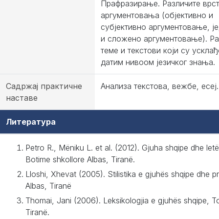
Прафразирање. Различите врс
аргументовања (објективно и
субјективно аргументовање, ј
и сложено аргументовање). Р
теме и текстови који су усклађ
датим нивоом језичког знања.
Садржај практичне
Анализа текстова, вежбе, есеј.
наставе
Литература
Petro R., Mëniku L. et al. (2012). Gjuha shqipe dhe letë
Botime shkollore Albas, Tiranë.
Lloshi, Xhevat (2005). Stilistika e gjuhës shqipe dhe p
Albas, Tiranë
Thomai, Jani (2006). Leksikologjia e gjuhës shqipe, T
Tiranë.