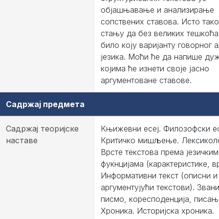
објашњавање и анализирање
сопствених ставова. Исто тако,
стању да без великих тешкоћа
било коју варијанту говорног 
језика. Моћи ће да напише дуж
којима ће изнети своје јасно
аргументоване ставове.
Садржај предмета
Садржај теоријске
Књижевни есеј. Филозофски ес
наставе
Критичко мишљење. Лексиколо
Врсте текстова према језичким
фукнцијама (карактеристике, вр
Информативни текст (описни и
аргументујући текстови). Зван
писмо, коресподенција, писање
Хроника. Историјска хроника.