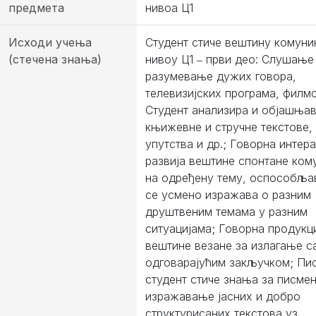
предмета
нивоа Ц1
Исходи учења
Студент стиче вештину комуни
(стечена знања)
нивоу Ц1 ‒ први део: Слушање
разумевање дужих говора,
телевизијских програма, филмо
Студент анализира и објашња
књижевне и стручне текстове,
упутства и др.; Говорна интера
развија вештине спонтанe ком
на одређену тему, оспособља
се усмено изражава о разним
друштвеним темама у разним
ситуацијама; Говорна продукци
вештине везане за излагање с
одговарајућим закључком; Пи
студент стиче знања за писме
изражавање јасних и добро
структурисаних текстова уз