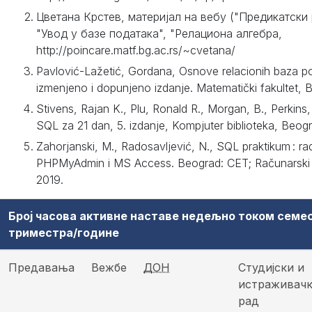
Цветана Крстев, материјал на вебу ("Предикатски 
"Увод у базе података", "Релациона алгебра,
http://poincare.matf.bg.ac.rs/~cvetana/
Pavlović-Lažetić, Gordana, Osnove relacionih baza po
izmenjeno i dopunjeno izdanje. Matematički fakultet, 
Stivens, Rajan K., Plu, Ronald R., Morgan, B., Perkins,
SQL za 21 dan, 5. izdanje, Kompjuter biblioteka, Beog
Zahorjanski, M., Radosavljević, N., SQL praktikum : r
PHPMyAdmin i MS Access. Beograd: CET; Računarski f
2019.
Број часова активне наставе недељно током семе
триместра/године
Предавања
Вежбе
ДОН
Студијски и
истраживач
рад