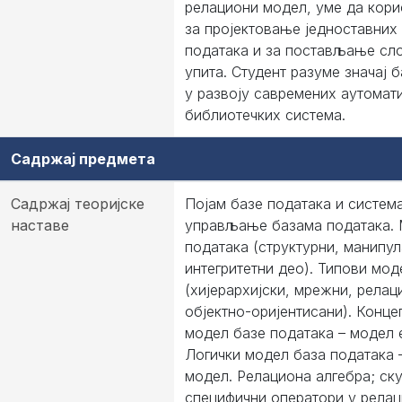
релациони модел, уме да кор
за пројектовање једноставних
података и за постављање сл
упита. Студент разуме значај 
у развоју савремених аутомат
библиотечких система.
Садржај предмета
Садржај теоријске
Појам базе података и система
наставе
управљање базама података.
података (структурни, манипул
интегритетни део). Типови мод
(хијерархијски, мрежни, релац
објектно-оријентисани). Конце
модел базе података – модел е
Логички модел база података 
модел. Релациона алгебра; ск
специфични оператори у релац