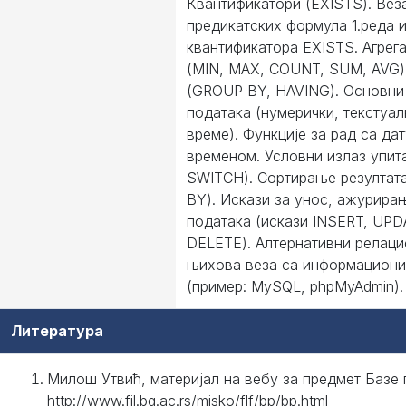
Квантификатори (EXISTS). Вез
предикатских формула 1.реда 
квантификатора EXISTS. Агрега
(MIN, MAX, COUNT, SUM, AVG)
(GROUP BY, HAVING). Основни
података (нумерички, текстуал
време). Функције за рад са да
временом. Условни излаз упита
SWITCH). Сортирање резултат
BY). Искази за унос, ажурира
података (искази INSERT, UPD
DELETE). Алтернативни релаци
њихова веза са информацион
(пример: MySQL, phpMyAdmin).
Литература
Милош Утвић, материјал на вебу за предмет Базе 
http://www.fil.bg.ac.rs/misko/flf/bp/bp.html