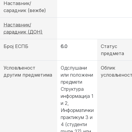
Наставник/
сарадник (вежбе)
Наставник/
сарадник (ДОН)
Број ЕСПБ
6.0
Статус
предмета
Условљеност
Одслушани
Облик
другим предметима
или положени
условљенос
предмети
Структура
информација 1
и 2,
Информатички
практикум 3 и
4 (студенти
групе 27) или