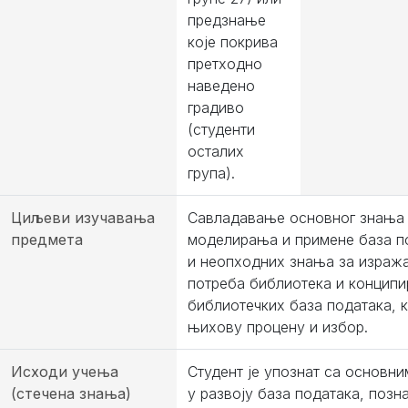
предзнање
које покрива
претходно
наведено
градиво
(студенти
осталих
група).
Циљеви изучавања
Савладавање основног знања
предмета
моделирања и примене база по
и неопходних знања за израж
потреба библиотека и концип
библиотечких база података, к
њихову процену и избор.
Исходи учења
Студент је упознат са основн
(стечена знања)
у развоју база података, позн