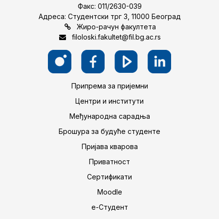
Факс: 011/2630-039
Адреса: Студентски трг 3, 11000 Београд
Жиро-рачун факултета
filoloski.fakultet@fil.bg.ac.rs
Припрема за пријемни
Центри и институти
Међународна сарадња
Брошура за будуће студенте
Пријава кварова
Приватност
Сертификати
Moodle
е-Студент