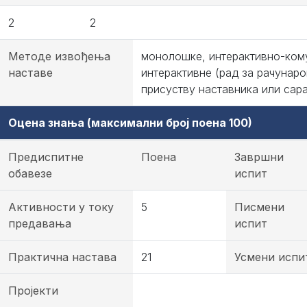
2
2
Методе извођења
монолошке, интерактивно-ком
наставе
интерактивне (рад за рачунаро
присуству наставника или сар
Оцена знања (максимални број поена 100)
Предиспитне
Поена
Завршни
обавезе
испит
Активности у току
5
Писмени
предавања
испит
Практична настава
21
Усмени испи
Пројекти