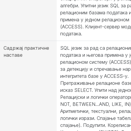
алгебри. Упитни језик SQL за р
релационим базама података 
примена у једном релационом
(ACCESS). Клијент-сервер мод
података.
Садржај практичне
SQL језик за рад са релацион
наставе
података и његова примена у 
релационом систему (ACCESS)
за детекцију и спречавање н
интегритета базе у ACCESS-у.
Претраживање релационе базе
исказ SELECT. Упити над једно
Релацијски и логички оператор
NOT, BETWEEN…AND, LIKE, IN)
Аритметички, текстуални, рела
логички изрази. Спајање табе
спајање). Подупити. Корелиса