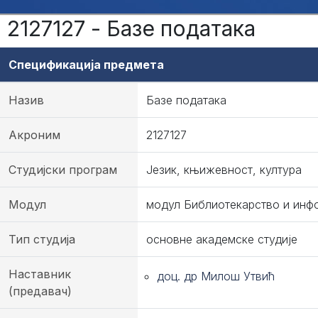
2127127 - Базе података
Спецификација предмета
Назив
Базе података
Акроним
2127127
Студијски програм
Језик, књижевност, култура
Модул
модул Библиотекарство и инф
Тип студија
основне академске студије
Наставник
доц. др Милош Утвић
(предавач)