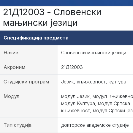
21Д12003 - Словенски
мањински језици
Спецификација предмета
Назив
Словенски мањински језици
Акроним
21Д12003
Студијски програм
Језик, књижевност, култура
Модул
модул Језик, модул Књижевно
модул Култура, модул Српска
књижевност, модул Српски јез
Тип студија
докторске академске студије