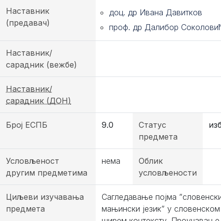
Наставник
доц. др Ивана Давитков
(предавач)
проф. др Далибор Соколови
Наставник/
сарадник (вежбе)
Наставник/
сарадник (ДОН)
Број ЕСПБ
9.0
Статус
из
предмета
Условљеност
нема
Облик
другим предметима
условљености
Циљеви изучавања
Сагледавање појма ”словенск
предмета
мањински језик” у словенском
ширем контексту. Проучавање