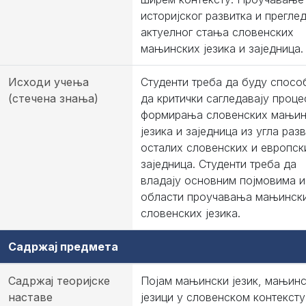
историјског развитка и прегле
актуелног стања словенских
мањинских језика и заједница.
Исходи учења
Студенти треба да буду спосо
(стечена знања)
да критички сагледавају проце
формирања словенских мањин
језика и заједница из угла разв
осталих словенских и европск
заједница. Студенти треба да
владају основним појмовима и
области проучавања мањинск
словенских језика.
Садржај предмета
Садржај теоријске
Појам мањински језик, мањин
наставе
језици у словенском контексту