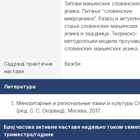
Типови мањинских словенских
језика. Питање ”словенских
микројезика”. Развој и актуелн
стање словенских мањинских
језика и заједница. Теоријско-
методолошки модели проучав
словенских мањинских језика.
Садржај практичне
Вежбе
наставе
Литература
Миноритарные и региональные языки и культуры С
(ред. С. С. Скорвид), Москва, 2017.
Број часова активне наставе недељно током семе
триместра/године