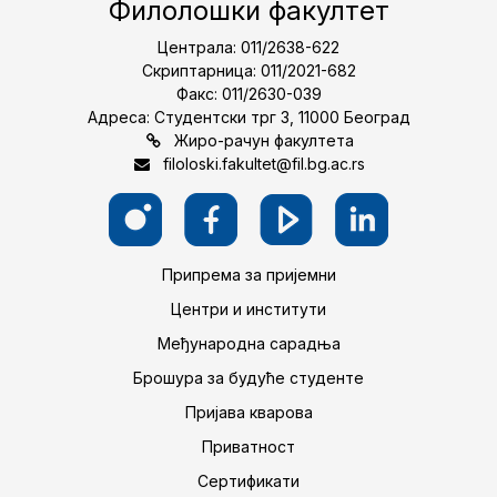
Филолошки факултет
Централа: 011/2638-622
Скриптарница: 011/2021-682
Факс: 011/2630-039
Адреса: Студентски трг 3, 11000 Београд
Жиро-рачун факултета
filoloski.fakultet@fil.bg.ac.rs
Припрема за пријемни
Центри и институти
Међународна сарадња
Брошура за будуће студенте
Пријава кварова
Приватност
Сертификати