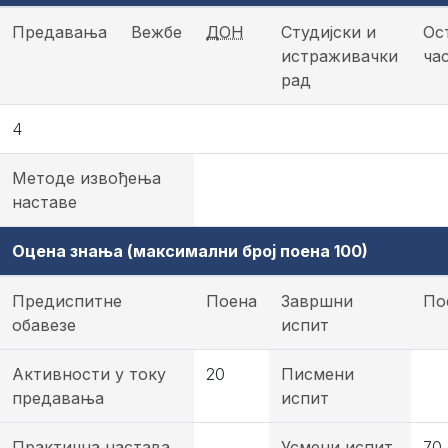
Предавања
Вежбе
ДОН
Студијски и
Ос
истраживачки
ча
рад
4
Методе извођења
наставе
Оцена знања (максимални број поена 100)
Предиспитне
Поена
Завршни
По
обавезе
испит
Активности у току
20
Писмени
предавања
испит
Практична настава
Усмени испит
70