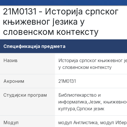
21М0131 - Историја српског
књижевног језика у
словенском контексту
Спецификација предмета
Назив
Историја српског књижевног ј
у словенском контексту
Акроним
21М0131
Студијски програм
Библиотекарство и
информатика,Језик, књижевно
култура,Српски језик
Модул
модул Англистика, модул Ибер