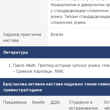
Конвергентни и дивергентни п
у стандардизацији словенских
језика. Типови стандардизациј
словенских језика.
Садржај практичне
Вежбе
наставе
Литература
Павле Ивић, Преглед историје српског језика, Но
– Сремски Карловци, 1998.
Број часова активне наставе недељно током семе
триместра/године
Предавања
Вежбе
ДОН
Студијски и
Ос
истраживачки
ча