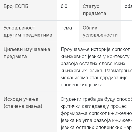
Број ЕСПБ
6.0
Статус
об
предмета
Условљеност
нема
Облик
другим предметима
условљености
Циљеви изучавања
Проучавање историје српског
предмета
књижевног језика у контексту
развоја осталих словенских
књижевних језика. Разматрањ
механизама стандардизације
словенских језика.
Исходи учења
Студенти треба да буду спосо
(стечена знања)
критички сагледавају процес
формирања српског књижевно
језика из угла развоја књижев
језика осталих словенских нар