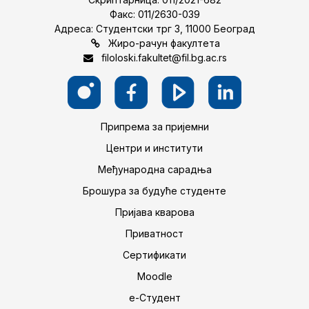
Факс: 011/2630-039
Адреса: Студентски трг 3, 11000 Београд
Жиро-рачун факултета
filoloski.fakultet@fil.bg.ac.rs
Припрема за пријемни
Центри и институти
Међународна сарадња
Брошура за будуће студенте
Пријава кварова
Приватност
Сертификати
Moodle
е-Студент