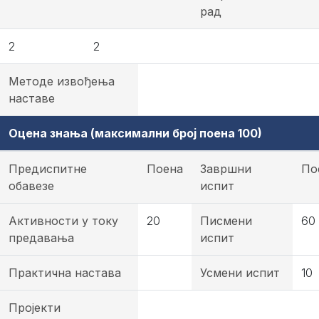
рад
2
2
Методе извођења
наставе
Оцена знања (максимални број поена 100)
Предиспитне
Поена
Завршни
По
обавезе
испит
Активности у току
20
Писмени
60
предавања
испит
Практична настава
Усмени испит
10
Пројекти