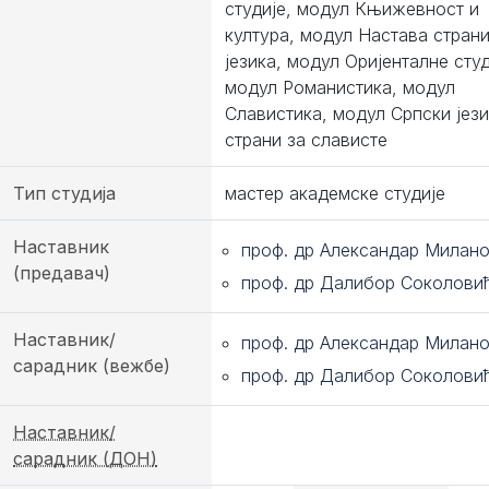
студије, модул Књижевност и
култура, модул Настава стран
језика, модул Оријенталне студ
модул Романистика, модул
Славистика, модул Српски јези
страни за слависте
Тип студија
мастер академске студије
Наставник
проф. др Александар Милан
(предавач)
проф. др Далибор Соколови
Наставник/
проф. др Александар Милан
сарадник (вежбе)
проф. др Далибор Соколови
Наставник/
сарадник (ДОН)