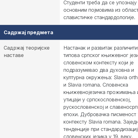
Студенти треба да се упознају
основним појмовима из облас
славистичке стандардологије.
Садржај предмета
Садржај теоријске
Настанак и развитак различити
наставе
типова српског књижевног јез
словенском контексту који је
подразумевао два духовна и
културна окружења: Slavia ort
и Slavia romana. Словенска
књижевнојезичка прожимања 
утицаји у српскословенској,
рускословенској и славеносрп
епохи. Дубровачка писменост 
контексту Slavia romana. Зајед
тенденције при стандардизациј
словенских језика у 19. веку.