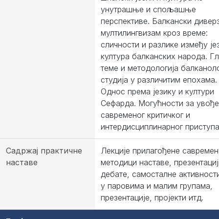
унутрашње и спољашње
перспективе. Балкански диверз
мултилингвизам кроз време:
сличности и разлике између је
култура балканских народа. Г
теме и методологија балкано
студија у различитим епохама.
Однос према језику и култури
Сефарда. Могућности за увођ
савременог критичког и
интердисциплинарног приступа
Садржај практичне
Лекције прилагођене савремен
наставе
методици наставе, презентациј
дебате, самосталне активност
у паровима и малим групама,
презентације, пројекти итд.