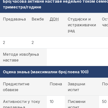
Број часова активне наставе недељно током семе
триместра/године
Предавања
Вежбе
ДОН
Студијски и
Ос
истраживачки
ча
рад
2
2
Методе извођења
наставе
Оцена знања (максимални број поена 100)
Предиспитне
Поена
Завршни
По
обавезе
испит
Активности у току
10
Писмени
50
предавања
испит