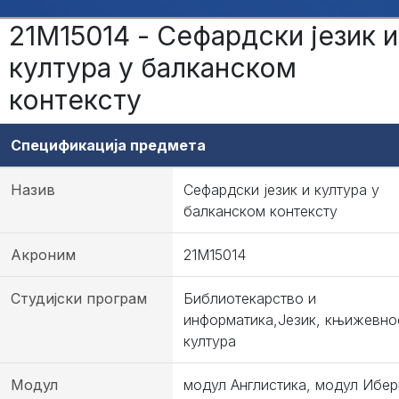
21М15014 - Сефардски језик и
култура у балканском
контексту
Спецификација предмета
Назив
Сефардски језик и култура у
балканском контексту
Акроним
21М15014
Студијски програм
Библиотекарство и
информатика,Језик, књижевно
култура
Модул
модул Англистика, модул Ибер