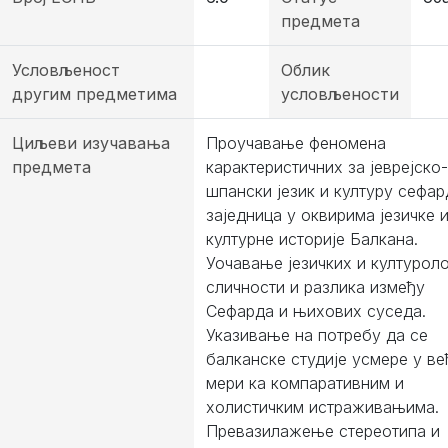
предмета
Условљеност
Облик
другим предметима
условљености
Циљеви изучавања
Проучавање феномена
предмета
карактеристичних за јеврејско-
шпански језик и културу сефа
заједница у оквирима језичке 
културне историје Балкана.
Уочавање језичких и културол
сличности и разлика између
Сефарда и њихових суседа.
Указивање на потребу да се
балканске студије усмере у ве
мери ка компаративним и
холистичким истраживањима.
Превазилажење стереотипа и