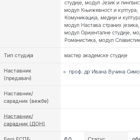
студије, модул Језик и лингвис
модул Књижевност и култура,
Комуникација, медији и култур
модул Настава страних језика,
модул Оријенталне студије, мо
Романистика, модул Слависти
Тип студија
мастер академске студије
Наставник
проф. др Ивана Вучина Симо
(предавач)
Наставник/
сарадник (вежбе)
Наставник/
сарадник (ДОН)
Број ЕСПБ
6.0
Статус
об