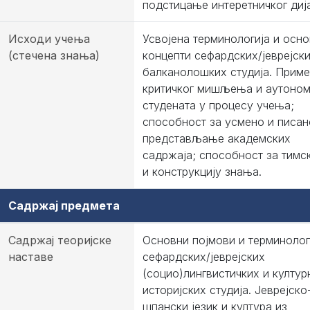
подстицање интеретничког диј
Исходи учења
Усвојена терминологија и осн
(стечена знања)
концепти сефардских/јеврејски
балканолошких студија. Прим
критичког мишљења и аутоном
студената у процесу учења;
способност за усмено и писан
представљање академских
садржаја; способност за тимс
и конструкцију знања.
Садржај предмета
Садржај теоријске
Основни појмови и терминолог
наставе
сефардских/јеврејских
(социо)лингвистичких и култур
историјских студија. Јеврејско
шпански језик и култура из