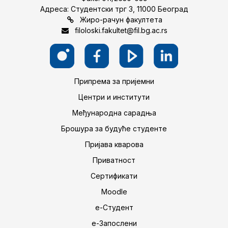
Адреса: Студентски трг 3, 11000 Београд
Жиро-рачун факултета
filoloski.fakultet@fil.bg.ac.rs
Припрема за пријемни
Центри и институти
Међународна сарадња
Брошура за будуће студенте
Пријава кварова
Приватност
Сертификати
Moodle
е-Студент
е-Запослени