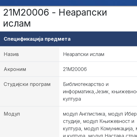
21М20006 - Неарапски
ислам
Спецификација предмета
Назив
Неарапски ислам
Акроним
21М20006
Студијски програм
Библиотекарство и
информатика,Језик, књижевно
култура
Модул
модул Англистика, модул Ибер
студије, модул Књижевност и
култура, модул Комуникација, 
и култура, модул Настава стра