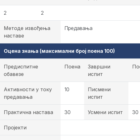
2
2
Методе извођења
Предавања
наставе
Оцена знања (максимални број поена 100)
Предиспитне
Поена
Завршни
По
обавезе
испит
Активности у току
10
Писмени
предавања
испит
Практична настава
30
Усмени испит
30
Пројекти