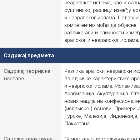
неарапског ислама, као и саз
суштинској разлици између ар
и неарапског ислама. Полазни
компетентно моћи да објасне
разлике али и сличности изме
арапског и неарапског ислама.
Садржај предмета
Садржај теоријске
Разлика арапски-неарапски ис
наставе
Заједничке карактеристике ара
и неарпског ислама. Исламизац
Арабизација. Акултурација. Ст
нових нација на конфесионалн
(исламској) основи. Примери 
Турске, Малезије, Индонезије,
Пакистана.
Садржај практичне
Самостално-истраживачки рад