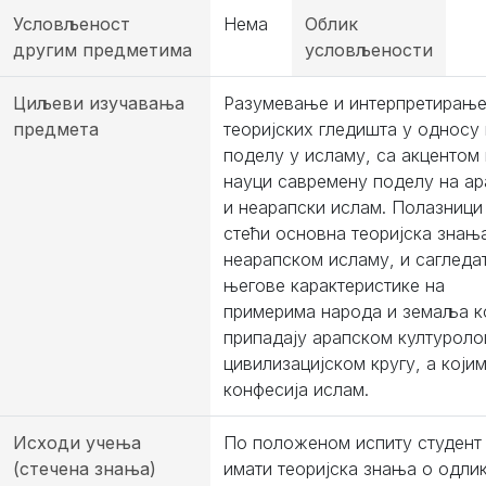
Условљеност
Нема
Облик
другим предметима
условљености
Циљеви изучавања
Разумевање и интерпретирањ
предмета
теоријских гледишта у односу
поделу у исламу, са акцентом 
науци савремену поделу на ар
и неарапски ислам. Полазници
стећи основна теоријска знањ
неарапском исламу, и сагледа
његове карактеристике на
примерима народа и земаља ко
припадају арапском културол
цивилизацијском кругу, а којим
конфесија ислам.
Исходи учења
По положеном испиту студент
(стечена знања)
имати теоријска знања о одли