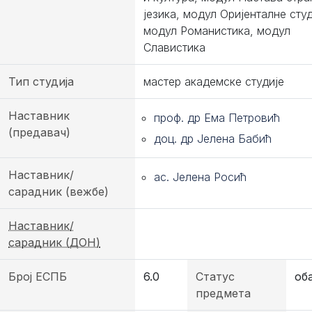
језика, модул Оријенталне студ
модул Романистика, модул
Славистика
Тип студија
мастер академске студије
Наставник
проф. др Ема Петровић
(предавач)
доц. др Јелена Бабић
Наставник/
ас. Јелена Росић
сарадник (вежбе)
Наставник/
сарадник (ДОН)
Број ЕСПБ
6.0
Статус
об
предмета