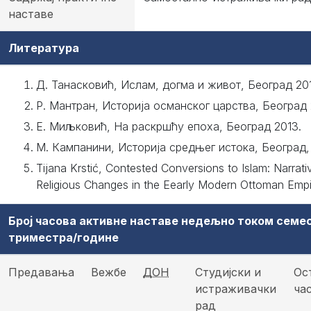
наставе
Литература
Д. Танасковић, Ислам, догма и живот, Београд 20
Р. Мантран, Историја османског царства, Београд 
Е. Миљковић, На раскршћу епоха, Београд 2013.
М. Кампанини, Историја средњег истока, Београд, 
Tijana Krstić, Contested Conversions to Islam: Narrati
Religious Changes in the Eearly Modern Ottoman Empi
Број часова активне наставе недељно током семе
триместра/године
Предавања
Вежбе
ДОН
Студијски и
Ос
истраживачки
ча
рад