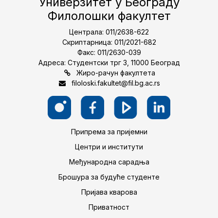
Универзитет у Београду
Филолошки факултет
Централа: 011/2638-622
Скриптарница: 011/2021-682
Факс: 011/2630-039
Адреса: Студентски трг 3, 11000 Београд
Жиро-рачун факултета
filoloski.fakultet@fil.bg.ac.rs
Припрема за пријемни
Центри и институти
Међународна сарадња
Брошура за будуће студенте
Пријава кварова
Приватност