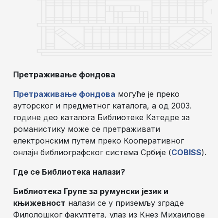
Претраживање фондова
Претраживање фондова
могуће је преко
ауторског и предметног каталога, а од 2003.
године део каталога Библиотеке Катедре за
романистику може се претраживати
електронским путем преко Кооперативног
онлајн библиографског система Србије (
COBISS
).
Где се Библиотека налази?
Библиотека Групе за румунски језик и
књижевност
налази се у приземљу зграде
Филолошког факултета, улаз из Кнез Михаилове