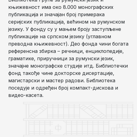
књижевност има око 8.000 монографских
публикација и значајан број примерака
серијских публикација, већином на румунском
језику. У фонду су у мањем броју заступљене
публикације на српском језику (углавном
преводна књижевност). Део фонда чини богата
референсна збирка – речници, енциклопедије,
граматике, приручници за румунски језик,
значајне монографске студије итд. Библиотечки
фонд такође чине докторске дисертације,
магистарски и мастер радови. Библиотека
поседује и одређен број компакт-дискова и
видео-касета.