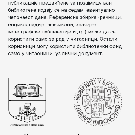
публикације предвиђене за позајмицу ван
библиотеке издају се на седам, евентуално
четрнаест дана. Референсна збирка (речници,
енциклопедије, лексикони, значајне
монографске публикације и др.) може да се
користити само за рад у читаоници. Остали
корисници могу користити библиотечки фонд
само у читаоници, уз лични документ.