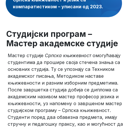
компаратистиком – уписани од 2023.
Студијски програм –
Мастер академске студије
Мастер студије
Српска књижевност
омогућавају
студентима да прошире своја стечена знања са
основних студија. Ту се упознају са Техником
академског писања, Методиком наставе
књижевности и разним изборним предметима.
После завршетка студија добија се диплома са
академским називом мастер професор језика и
књижевности, уз напомену о завршеном мастер
студијском програму – Српска књижевност.
Студенти поред два обавезна предмета, имају
стручну и педагошку праксу, као и могућност да