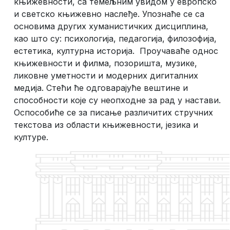
књижевности, са темељним увидом у европско
и светско књижевно наслеђе. Упознаће се са
основима других хуманистичких дисциплина,
као што су: психологија, педагогија, филозофија,
естетика, културна историја. Проучаваће однос
књижевности и филма, позоришта, музике,
ликовне уметности и модерних дигиталних
медија. Стећи ће одговарајуће вештине и
способности које су неопходне за рад у настави.
Оспособиће се за писање различитих стручних
текстова из области књижевности, језика и
културе.