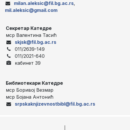
milan.aleksic@fil.bg.ac.rs
,
mil.aleksic@gmail.com
Секретар Катедре
мср Валентина Тасић
skjsk@fil.bg.ac.rs
011/2639-149
011/2021-640
кабинет 39
Библиотекари Катедре
мср Боривој Везмар
мср Бојана Антонић
srpskaknjizevnostbibl@fil.bg.ac.rs