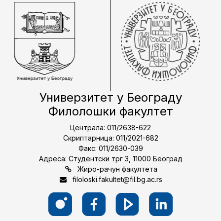
Универзитет у Београду
Филолошки факултет
Централа: 011/2638-622
Скриптарница: 011/2021-682
Факс: 011/2630-039
Адреса: Студентски трг 3, 11000 Београд
Жиро-рачун факултета
filoloski.fakultet@fil.bg.ac.rs