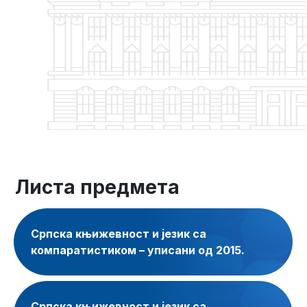
Листа предмета
Српска књижевност и језик са
компаратистиком – уписани од 2015.
Српска књижевност и језик са