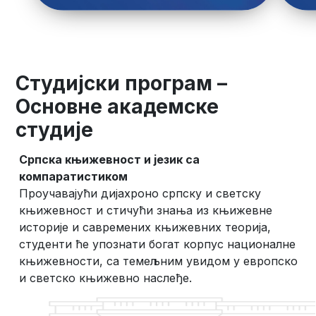
Студијски програм –
Основне академске
студије
Српска књижевност и језик са
компаратистиком
Проучавајући дијахроно српску и светску
књижевност и стичући знања из књижевне
историје и савремених књижевних теорија,
студенти ће упознати богат корпус националне
књижевности, са темељним увидом у европско
и светско књижевно наслеђе.