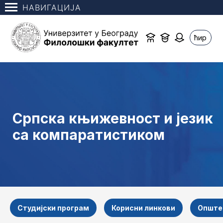
НАВИГАЦИЈА
ћир
Српска књижевност и језик
са компаратистиком
Студијски програм
Корисни линкови
Опште