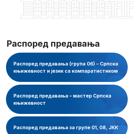
Распоред предавања
Распоред предавања (група 06) – Српска
књижевност и језик са компаратистиком
Распоред предавања – мастер Српска
књижевност
Распоред предавања за групе 01, 08, ЈКК