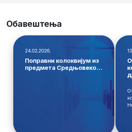
Обавештења
24.02.2026.
13
Поправни колоквијум из
О
предмета Средњовеко...
к
д
О
к