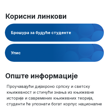
Корисни линкови
Брошура за будуће студенте
Упис
Опште информације
Проучавајући дијахроно српску и светску
књижевност и стичући знања из књижевне
историје и савремених књижевних теорија,
студенти ће упознати богат корпус националне