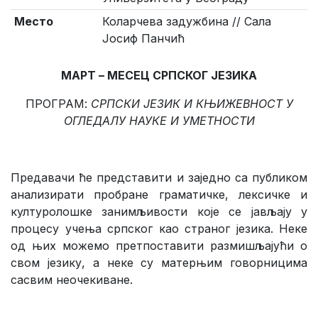
Место
Коларчева задужбина // Сала
Јосиф Панчић
МАРТ – МЕСЕЦ СРПСКОГ ЈЕЗИКА
ПРОГРАМ:
СРПСКИ ЈЕЗИК И КЊИЖЕВНОСТ У
ОГЛЕДАЛУ НАУКЕ И УМЕТНОСТИ
Предавачи ће представити и заједно са публиком
анализирати пробране граматичке, лексичке и
културолошке занимљивости које се јављају у
процесу учења српског као страног језика. Неке
од њих можемо претпоставити размишљајући о
свом језику, а неке су матерњим говорницима
сасвим неочекиване.