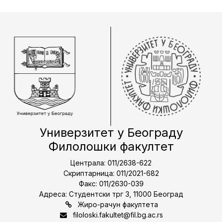
Универзитет у Београду
Филолошки факултет
Централа: 011/2638-622
Скриптарница: 011/2021-682
Факс: 011/2630-039
Адреса: Студентски трг 3, 11000 Београд
Жиро-рачун факултета
filoloski.fakultet@fil.bg.ac.rs