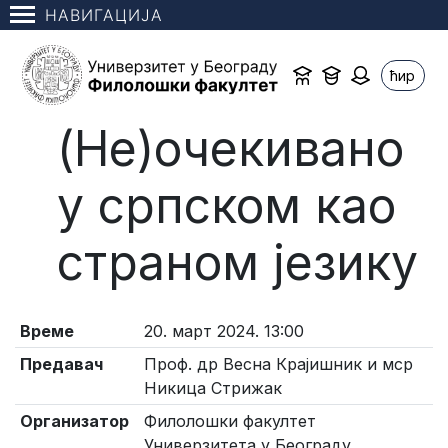
НАВИГАЦИЈА
ћир
(Не)очекивано
у српском као
страном језику
Време
20. март 2024. 13:00
Предавач
Проф. др Весна Крајишник и мср
Никица Стрижак
Организатор
Филолошки факултет
Универзитета у Београду