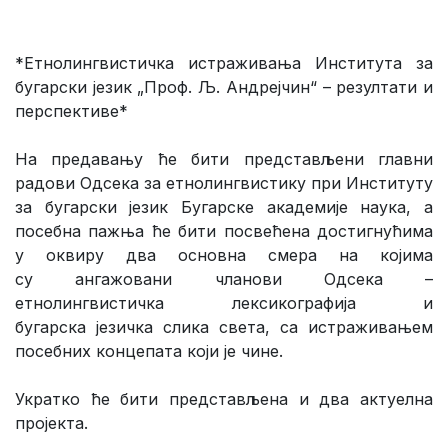
*Етнолингвистичка истраживања Института за
бугарски језик „Проф. Љ. Андрејчин“ – резултати и
перспективе*
На предавању ће бити представљени главни
радови Одсека за етнолингвистику при Институту
за бугарски језик Бугарске академије наука, а
посебна пажња ће бити посвећена достигнућима
у оквиру два основна смера на којима
су ангажовани чланови Одсека –
етнолингвистичка лексикографија и
бугарска језичка слика света, са истраживањем
посебних концепата који је чине.
Укратко ће бити представљена и два актуелна
пројекта.