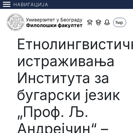
НАВИГАЦИЈА
ћир
Етнолингвистич
истраживања
Института за
бугарски језик
„Проф. Љ.
Андрејчин“ –