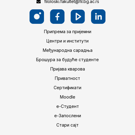
filoloski.fakultet@fil.bg.ac.rs
Припрема за пријемни
Центри и институти
Међународна сарадња
Брошура за будуће студенте
Пријава кварова
Приватност
Сертификати
Moodle
е-Студент
е-Запослени
Стари сајт