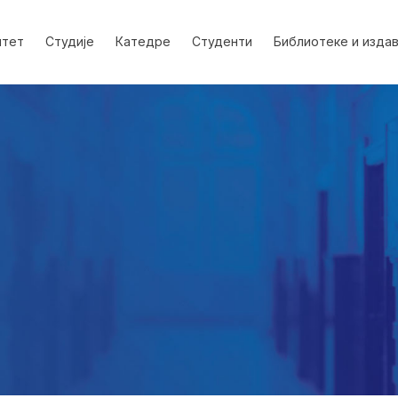
лтет
Студије
Катедре
Студенти
Библиотеке и изда