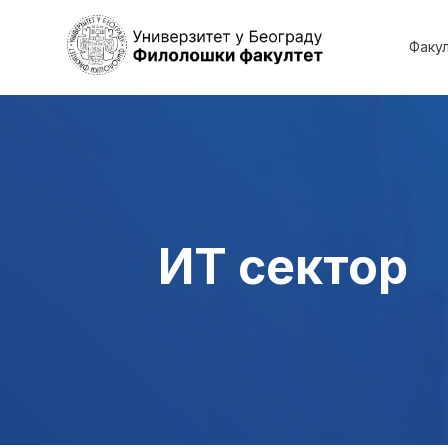
Факу
ИТ сектор