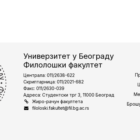
Универзитет у Београду
Филолошки факултет
Пр
Централа: 011/2638-622
Скриптарница: 011/2021-682
Факс: 011/2630-039
Ме
Адреса: Студентски трг 3, 11000 Београд
Жиро-рачун факултета
Брошу
filoloski.fakultet@fil.bg.ac.rs