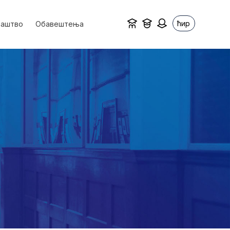
ћир
ваштво
Обавештења