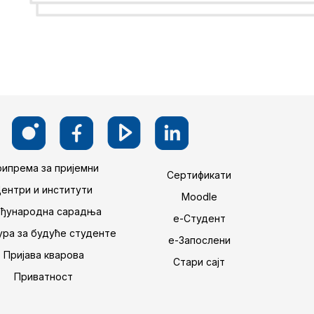
ипрема за пријемни
Сертификати
Центри и институти
Moodle
ђународна сарадња
е-Студент
ра за будуће студенте
е-Запослени
Пријава кварова
Стари сајт
Приватност