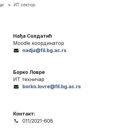
ци
ИТ сектор
Нађа Солдатић
Moodle координатор
nadja@fil.bg.ac.rs
Борко Ловре
ИТ техничар
borko.lovre@fil.bg.ac.rs
Контакт:
011/2021-608