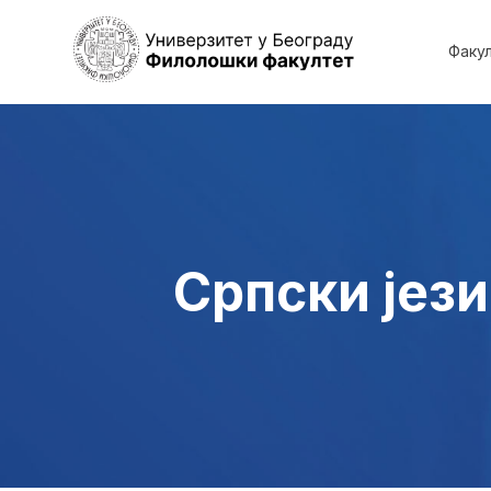
Факу
Српски јези