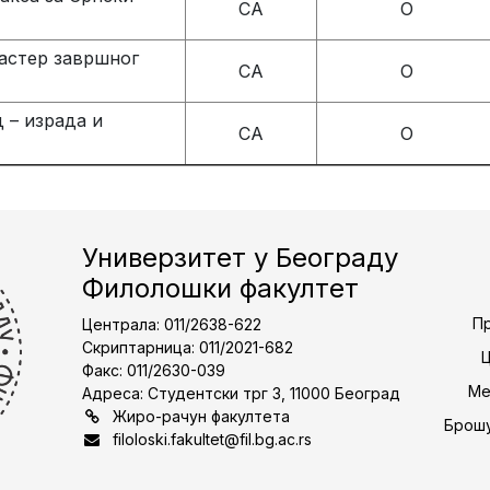
СА
О
астер завршног
СА
О
 – израда и
СА
О
Универзитет у Београду
Филолошки факултет
Пр
Централа: 011/2638-622
Скриптарница: 011/2021-682
Факс: 011/2630-039
Ме
Адреса: Студентски трг 3, 11000 Београд
Жиро-рачун факултета
Брошу
filoloski.fakultet@fil.bg.ac.rs