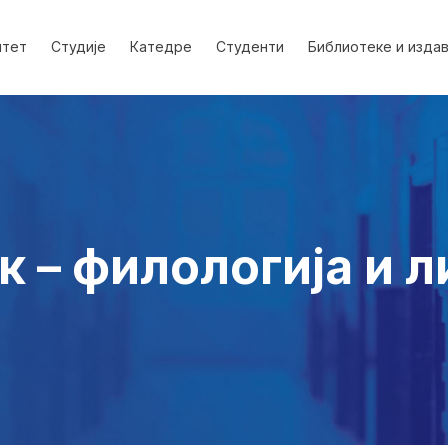
лтет
Студије
Катедре
Студенти
Библиотеке и изда
к – филологија и 