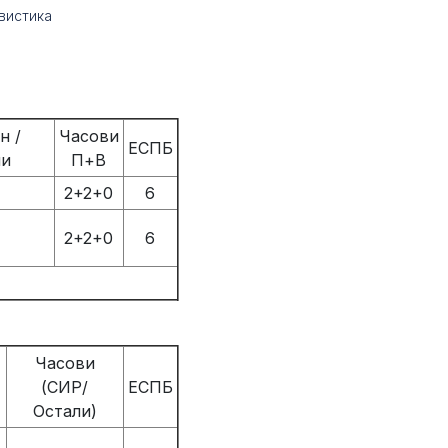
гвистика
н /
Часови
ЕСПБ
ни
П+В
2+2+0
6
2+2+0
6
Часови
(СИР/
ЕСПБ
Остали)