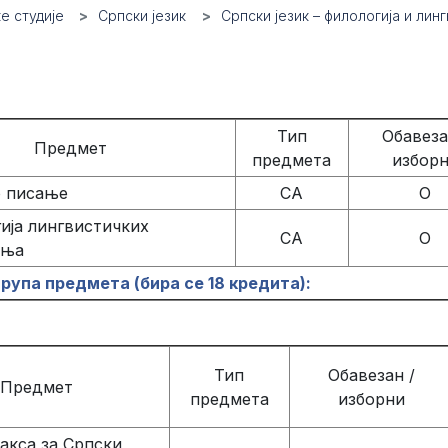
е студије
Српски језик
Српски језик – филологија и лин
Тип
Обавеза
Предмет
предмета
избор
 писање
СА
О
ија лингвистичких
СА
О
ања
група предмета (бира се 18 кредита):
Тип
Обавезан /
Предмет
предмета
изборни
акса за Српски