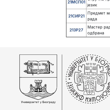
21МСП01
језик
Предмет м
21СИР21
рада
Мастер рад
21ЗР27
одбрана