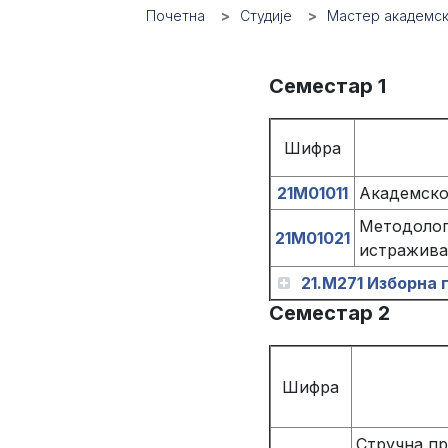
Почетна
Студије
Мастер академск
Семестар 1
Шифра
21М01011
Академско
Методолог
21М01021
истражив
21.M271 Изборна 
Семестар 2
Шифра
Стручна пр