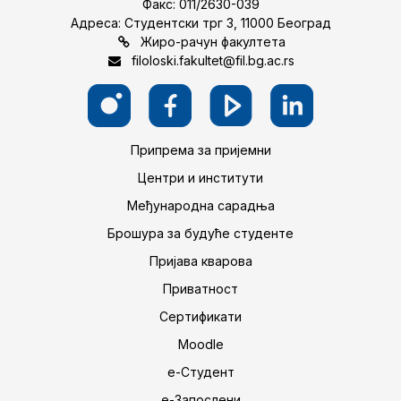
Факс: 011/2630-039
Адреса: Студентски трг 3, 11000 Београд
Жиро-рачун факултета
filoloski.fakultet@fil.bg.ac.rs
Припрема за пријемни
Центри и институти
Међународна сарадња
Брошура за будуће студенте
Пријава кварова
Приватност
Сертификати
Moodle
е-Студент
е-Запослени