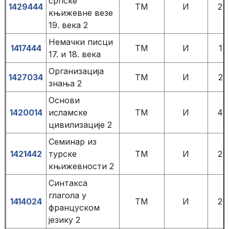
српске
1429444
TM
И
2+
књижевне везе
19. века 2
Немачки писци
1417444
ТМ
И
1+
17. и 18. века
Организација
1427034
ТМ
И
2+
знања 2
Основи
1420014
исламске
ТМ
И
4+
цивилизације 2
Семинар из
1421442
турске
TM
И
2+
књижевности 2
Синтакса
глагола у
1414024
TM
И
2+
француском
језику 2