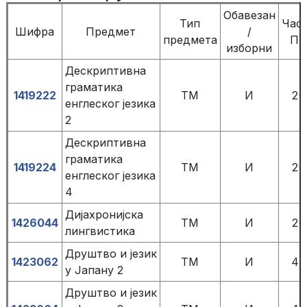
Обавезан
Тип
Час
Шифра
Предмет
/
предмета
П+
изборни
Дескриптивна
граматика
1419222
TM
И
2+
енглеског језика
2
Дескриптивна
граматика
1419224
TM
И
2+
енглеског језика
4
Дијахронијска
1426044
TM
И
2+
лингвистика
Друштво и језик
1423062
TM
И
4+
у Јапану 2
Друштво и језик