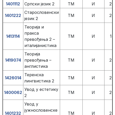
1401112
Српски језик 2
TM
И
2+
Старословенски
1401222
TM
И
2+
језик 2
Теорија и
пракса
1413114
ТМ
И
1+
превођења 2 –
италијанистика
Теорија
1419074
превођења –
TM
И
2+
англистика
Теренска
1426014
TM
И
2+
лингвистика 2
Увод у естетику
1400062
TM
И
2+
2
Увод у
јужнословенске
1401232
TM
И
2+