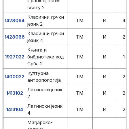
франкофоном
свету 2
Класични грчки
1428064
TM
И
4+
језик 2
Класични грчки
1428066
TM
И
2+
језик 4
Књига и
1927022
библиотеке код
TM
И
1+
Срба 2
Културна
1400022
TM
И
2+
антропологија
Латински језик
1413102
TM
И
2+
2
Латински језик
1413104
TM
И
2+
4
Мађарско-