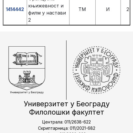
књижевност и
1414442
TM
И
2+
филм у настави
2
Универзитет у Београду
Филолошки факултет
Централа: 011/2638-622
Скриптарница: 011/2021-682