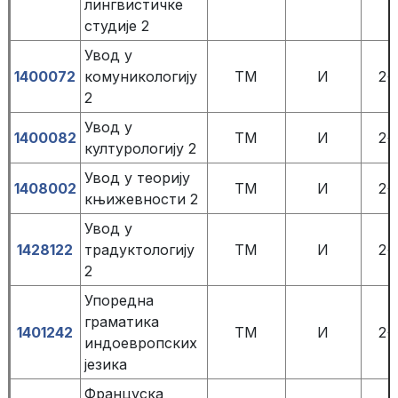
лингвистичке
студије 2
Увод у
1400072
комуникологију
TM
И
2+
2
Увод у
1400082
TM
И
2+
културологију 2
Увод у теорију
1408002
TM
И
2+
књижевности 2
Увод у
1428122
традуктологију
TM
И
2+
2
Упоредна
граматика
1401242
ТМ
И
2+
индоевропских
језика
Француска