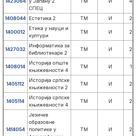
1423064
у Јапану 2
TM
И
4+
СПЕЦ
1408044
Естетика 2
TM
И
2+
Етика у науци и
1400012
TM
И
2+
култури
Информатика за
1427032
TM
И
2+
библиотекаре 2
Историја опште
1408014
TM
И
1+
књижевности 4
Историја српске
1405112
TM
И
2+
књижевности 2
Историја српске
1405114
TM
И
2+
књижевности 4
Језичке
образовне
1414054
политике у
TM
И
2+