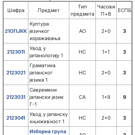
Тип
Часови
Шифра
Предмет
ЕСПБ
предмета
П+В
Култура
21OПЈКК
језичког
АО
2+0
3
изражавања
Увод у
2123011
НС
1+1
3
јапанологију 1
Граматика
2123021
јапанског
НС
2+0
3
језика 1
Савремени
2123031
јапански језик
СА
1+9
9
Г-1
Увод у јапанску
2123041
НС
2+0
3
књижевност 1
Изборна група
АО
-
3