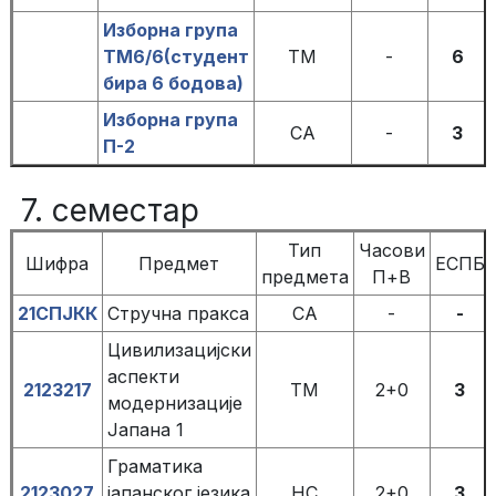
Изборна група
ТМ6/6(студент
ТМ
-
6
бира 6 бодова)
Изборна група
СА
-
3
П-2
7. семестар
Тип
Часови
Шифра
Предмет
ЕСПБ
предмета
П+В
21СПЈКК
Стручна пракса
СА
-
-
Цивилизацијски
аспекти
2123217
ТМ
2+0
3
модернизације
Јапана 1
Граматика
2123027
јапанског језика
НС
2+0
3