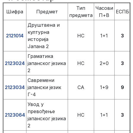
Тип
Часови
Шифра
Предмет
ЕСПБ
предмета
П+В
Друштвена и
културна
2121014
НС
1+1
3
историја
Јапана 2
Граматика
2123024
јапанског језика
НС
2+0
3
2
Савремени
2123034
јапански језик
СА
1+9
9
Г-4
Увод у
превођење
2123064
НС
1+1
3
јапанског језика
2