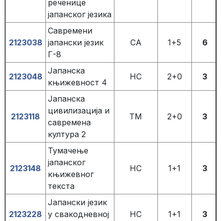
реченице
јапанског језика
Савремени
2123038
јапански језик
СА
1+5
6
Г-8
Јапанска
2123048
НС
2+0
3
књижевност 4
Јапанска
цивилизација и
2123118
ТМ
2+0
3
савремена
култура 2
Тумачење
јапанског
2123148
НС
1+1
3
књижевног
текста
Јапански језик
2123228
у свакодневној
НС
1+1
3