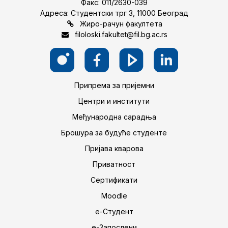
Факс: 011/2630-039
Адреса: Студентски трг 3, 11000 Београд
Жиро-рачун факултета
filoloski.fakultet@fil.bg.ac.rs
Припрема за пријемни
Центри и институти
Међународна сарадња
Брошура за будуће студенте
Пријава кварова
Приватност
Сертификати
Moodle
е-Студент
е-Запослени