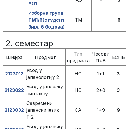
АО1
Изборна група
ТМ1/6(студент
ТМ
-
6
бира 6 бодова)
2. семестар
Тип
Часови
Шифра
Предмет
ЕСПБ
предмета
П+В
Увод у
2123012
НС
1+1
3
јапанологију 2
Увод у јапанску
2123022
НС
2+0
3
синтаксу
Савремени
2123032
јапански језик
СА
1+9
9
Г-2
Увод у јапанску