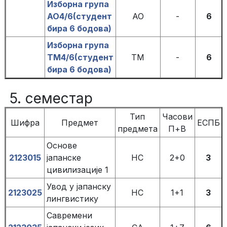
Изборна група
АО4/6(студент
АО
-
6
бира 6 бодова)
Изборна група
ТМ4/6(студент
ТМ
-
6
бира 6 бодова)
5. семестар
Тип
Часови
Шифра
Предмет
ЕСПБ
предмета
П+В
Основе
2123015
јапанске
НС
2+0
3
цивилизације 1
Увод у јапанску
2123025
НС
1+1
3
лингвистику
Савремени