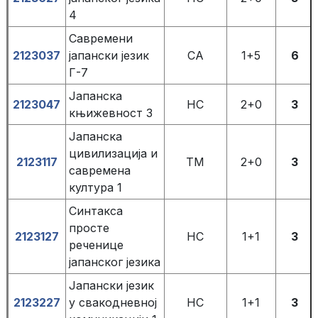
4
Савремени
2123037
јапански језик
СА
1+5
6
Г-7
Јапанска
2123047
НС
2+0
3
књижевност 3
Јапанска
цивилизација и
2123117
ТМ
2+0
3
савремена
култура 1
Синтакса
просте
2123127
НС
1+1
3
реченице
јапанског језика
Јапански језик
2123227
у свакодневној
НС
1+1
3