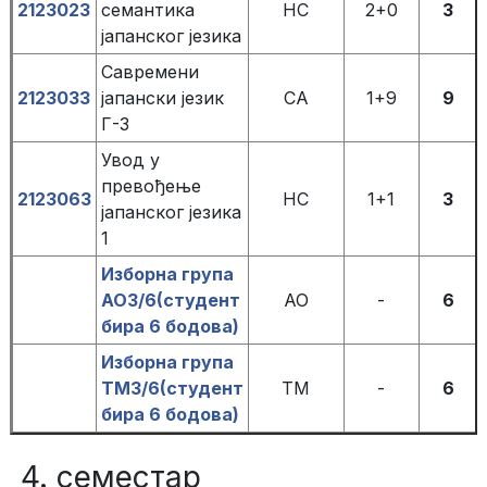
2123023
семантика
НС
2+0
3
јапанског језика
Савремени
2123033
јапански језик
СА
1+9
9
Г-3
Увод у
превођење
2123063
НС
1+1
3
јапанског језика
1
Изборна група
АО3/6(студент
АО
-
6
бира 6 бодова)
Изборна група
ТМ3/6(студент
ТМ
-
6
бира 6 бодова)
4. семестар