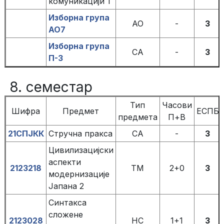
комуникацији 1
Изборна група
АО
-
3
АО7
Изборна група
СА
-
3
П-3
8. семестар
Тип
Часови
Шифра
Предмет
ЕСПБ
предмета
П+В
21СПЈКК
Стручна пракса
СА
-
3
Цивилизацијски
аспекти
2123218
ТМ
2+0
3
модернизације
Јапана 2
Синтакса
сложене
2123028
НС
1+1
3