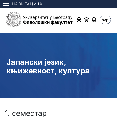
НАВИГАЦИЈА
ћир
Јапански језик,
књижевност, култура
1. семестар