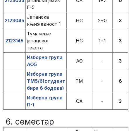
2123035
јапански језик
СА
1+7
6
Г-5
Јапанска
2123045
НС
2+0
3
књижевност 1
Тумачење
2123145
јапанског
НС
1+1
3
текста
Изборна група
АО
-
3
АО5
Изборна група
ТМ5/6(студент
ТМ
-
6
бира 6 бодова)
Изборна група
СА
-
3
П-1
6. семестар