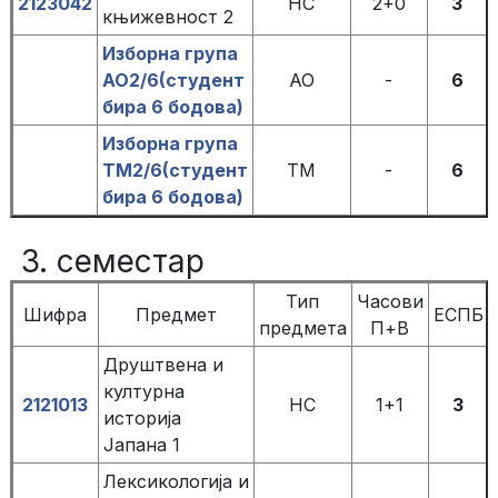
2123042
НС
2+0
3
књижевност 2
Изборна група
АО2/6(студент
АО
-
6
бира 6 бодова)
Изборна група
ТМ2/6(студент
ТМ
-
6
бира 6 бодова)
3. семестар
Тип
Часови
Шифра
Предмет
ЕСПБ
предмета
П+В
Друштвена и
културна
2121013
НС
1+1
3
историја
Јапана 1
Лексикологија и