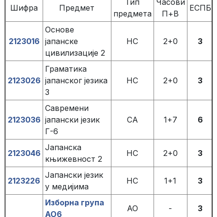
Тип
Часови
Шифра
Предмет
ЕСПБ
предмета
П+В
Основе
2123016
јапанске
НС
2+0
3
цивилизације 2
Граматика
2123026
јапанског језика
НС
2+0
3
3
Савремени
2123036
јапански језик
СА
1+7
6
Г-6
Јапанска
2123046
НС
2+0
3
књижевност 2
Јапански језик
2123226
НС
1+1
3
у медијима
Изборна група
АО
-
3
АО6