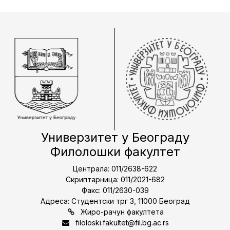
Универзитет у Београду
Филолошки факултет
Централа: 011/2638-622
Скриптарница: 011/2021-682
Факс: 011/2630-039
Адреса: Студентски трг 3, 11000 Београд
Жиро-рачун факултета
filoloski.fakultet@fil.bg.ac.rs