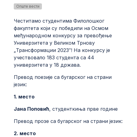
Опште вести
Честитамо студентима Филолошког
факултета који су победили на Осмом
међународном конкурсу за превођење
Универзитета у Великом Трнову
„Трансформации 2023″! На конкурсу је
учествовало 183 студента са 44
универзитета у 18 држава.
Превод поезије са бугарског на страни
језик:
1. место
Јана Поповић
, студенткиња прве године
Превод прозе са бугарског на страни језик:
2. место