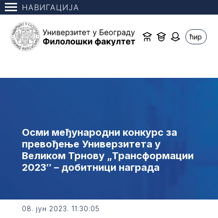
НАВИГАЦИЈА
ћир
Осми међународни конкурс за
превођење Универзитета у
Великом Трнову „Трансформации
2023″ – добитници награда
08. јун 2023. 11:30:05