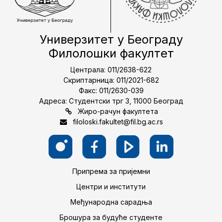
Универзитет у Београду
Филолошки факултет
Централа: 011/2638-622
Скриптарница: 011/2021-682
Факс: 011/2630-039
Адреса: Студентски трг 3, 11000 Београд
Жиро-рачун факултета
filoloski.fakultet@fil.bg.ac.rs
Припрема за пријемни
Центри и институти
Међународна сарадња
Брошура за будуће студенте