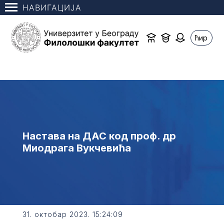
НАВИГАЦИЈА
ћир
Настава на ДАС код проф. др
Миодрага Вукчевића
31. октобар 2023. 15:24:09