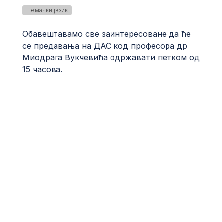
Немачки језик
Обавештавамо све заинтересоване да ће
се предавања на ДАС код професора др
Миодрага Вукчевића одржавати петком од
15 часова.