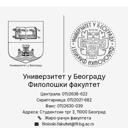
Универзитет у Београду
Филолошки факултет
Централа: 011/2638-622
Скриптарница: 011/2021-682
Факс: 011/2630-039
Адреса: Студентски трг 3, 11000 Београд
Жиро-рачун факултета
filoloski.fakultet@fil.bg.ac.rs