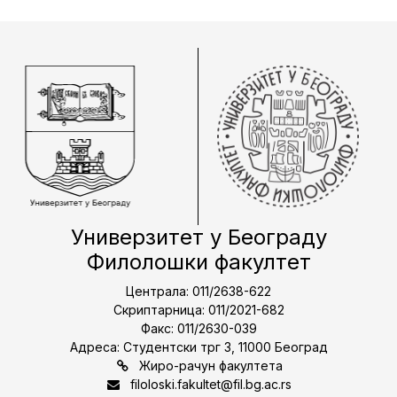
Универзитет у Београду
Филолошки факултет
Централа: 011/2638-622
Скриптарница: 011/2021-682
Факс: 011/2630-039
Адреса: Студентски трг 3, 11000 Београд
Жиро-рачун факултета
filoloski.fakultet@fil.bg.ac.rs