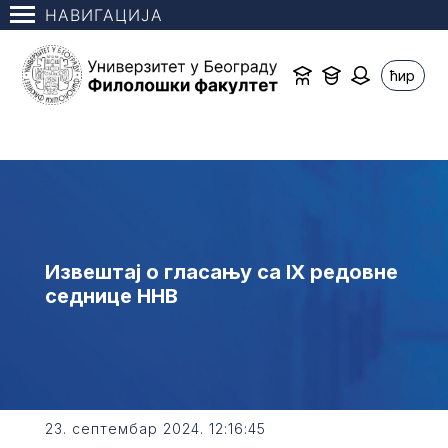
НАВИГАЦИЈА
ћир
Извештај о гласању са IX редовне
седнице ННВ
23. септембар 2024. 12:16:45