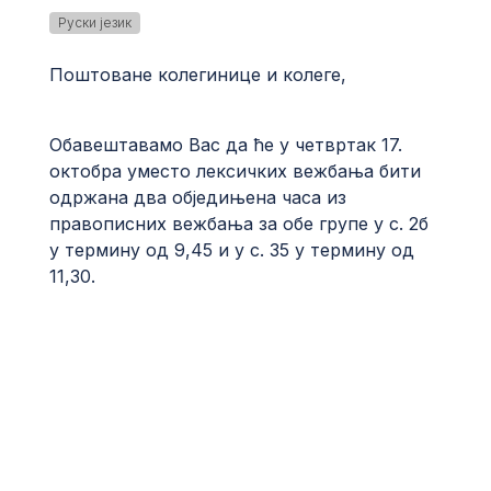
Руски језик
Поштоване колегинице и колеге,
Обавештавамо Вас да ће у четвртак 17.
октобра уместо лексичких вежбања бити
одржана два обједињена часа из
правописних вежбања за обе групе у с. 2б
у термину од 9,45 и у с. 35 у термину од
11,30.