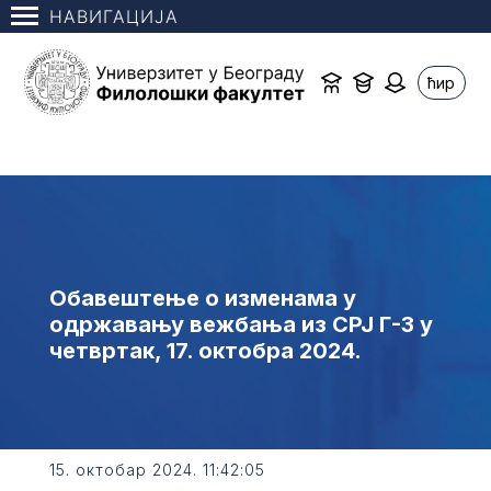
НАВИГАЦИЈА
ћир
Обавештење о изменама у
одржавању вежбања из СРЈ Г-3 у
четвртак, 17. октобра 2024.
15. октобар 2024. 11:42:05