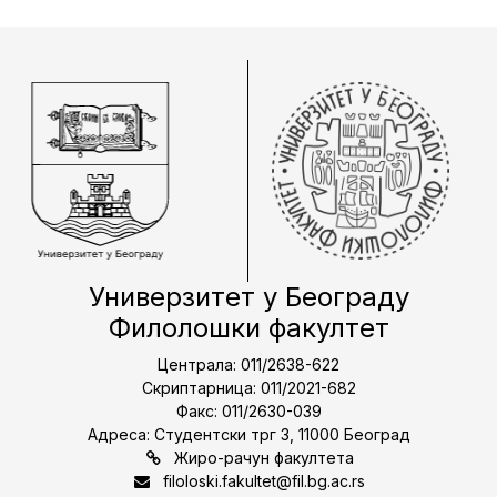
Универзитет у Београду
Филолошки факултет
Централа: 011/2638-622
Скриптарница: 011/2021-682
Факс: 011/2630-039
Адреса: Студентски трг 3, 11000 Београд
Жиро-рачун факултета
filoloski.fakultet@fil.bg.ac.rs