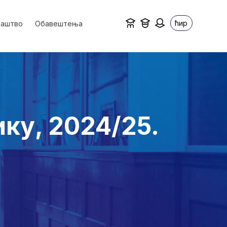
ћир
ваштво
Обавештења
ку, 2024/25.