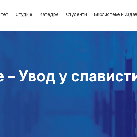
лтет
Студије
Катедре
Студенти
Библиотеке и изда
– Увод у слависти