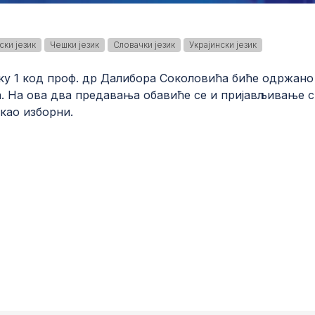
ки језик
Чешки језик
Словачки језик
Украјински језик
у 1 код проф. др Далибора Соколовића биће одржано 3
. На ова два предавања обавиће се и пријављивање ст
као изборни.