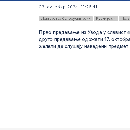
03. октобар 2024. 13:26:41
Лекторат за белоруски језик
Руски језик
Пољс
Прво предавање из Увода у славистик
друго предавање одржати 17. октобра
желели да слушају наведени предмет 