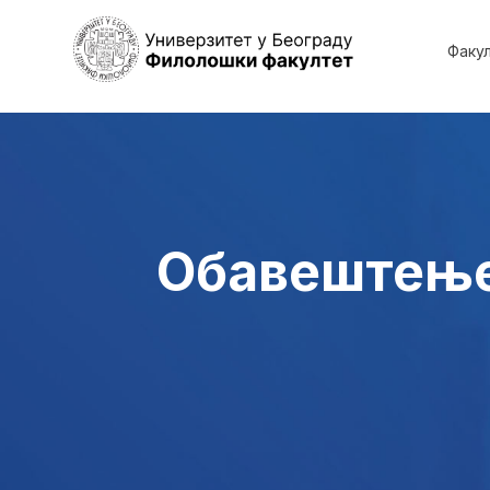
Факу
Обавештење 