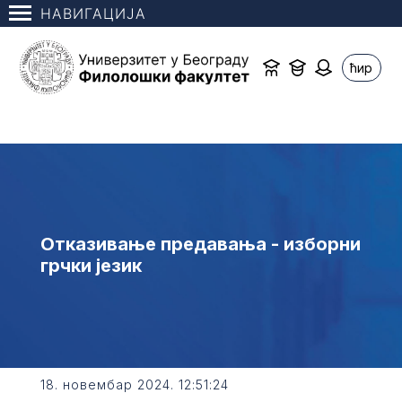
НАВИГАЦИЈА
ћир
Отказивање предавања - изборни
грчки језик
18. новембар 2024. 12:51:24