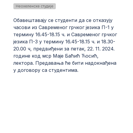
Неохеленске студије
Обавештавају се студенти да се отказују
часови из Савременог грчког језика П-1 у
термину 16.45-18.15 ч. и Савременог грчког
језика П-3 у термину 16.45-18.15 ч. и 18.30-
20.00 ч, предвиђени за петак, 22. 11. 2024.
године код мср Маје Баћић Ћосић,
лектора. Предавања ће бити надокнађена
у договору са студентима.