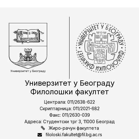
Универзитет у Београду
Филолошки факултет
Централа: 011/2638-622
Скриптарница: 011/2021-682
Факс: 011/2630-039
Адреса: Студентски трг 3, 11000 Београд
Жиро-рачун факултета
filoloski.fakultet@fil.bg.ac.rs