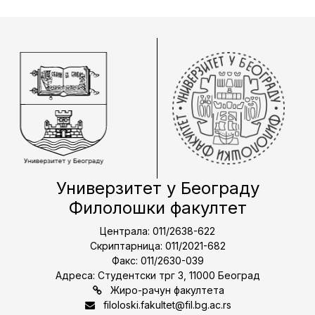
Универзитет у Београду
Филолошки факултет
Централа: 011/2638-622
Скриптарница: 011/2021-682
Факс: 011/2630-039
Адреса: Студентски трг 3, 11000 Београд
Жиро-рачун факултета
filoloski.fakultet@fil.bg.ac.rs