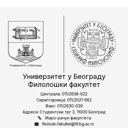
Универзитет у Београду
Филолошки факултет
Централа: 011/2638-622
Скриптарница: 011/2021-682
Факс: 011/2630-039
Адреса: Студентски трг 3, 11000 Београд
Жиро-рачун факултета
filoloski.fakultet@fil.bg.ac.rs