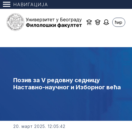
НАВИГАЦИЈА
ћир
Позив за V редовну седницу
Наставно-научног и Изборног већа
20. март 2025. 12:05:42