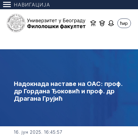
НАВИГАЦИЈА
ћир
Надокнада наставе на ОАС: проф.
др Гордана Ђоковић и проф. др
Драгана Грујић
16. јун 2025. 16:45:57