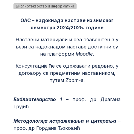
Библиотекарство и информатика
ОАС – надокнада наставе из зимског
семестра 2024/2025. године
Наставни материјали и сва обавештења у
вези са надокнадом наставе доступни су
на платформи
Moodle
.
Консултације ће се одржавати редовно, у
договору са предметним наставником,
путем
Zoom
-а.
Библиотекарство 1
– проф. др Драгана
Грујић
Методологија истраживања и цитирања
–
проф. др Гордана Ђоковић