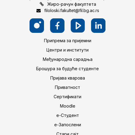
Жиро-рачун факултета
filoloski.fakultet@fil.bg.ac.rs
Припрема за пријемни
Центри и институти
Међународна сарадња
Брошура за будуће студенте
Пријава кварова
Приватност
Сертификати
Moodle
е-Студент
е-Запослени
Стари сајт