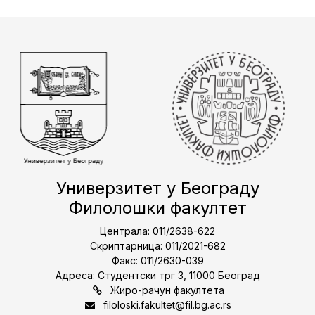
Универзитет у Београду
Филолошки факултет
Централа: 011/2638-622
Скриптарница: 011/2021-682
Факс: 011/2630-039
Адреса: Студентски трг 3, 11000 Београд
Жиро-рачун факултета
filoloski.fakultet@fil.bg.ac.rs