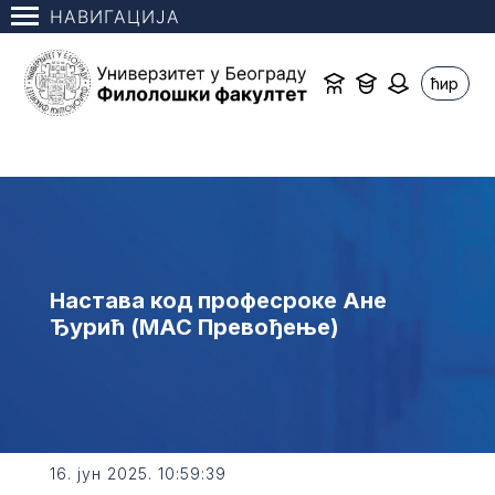
НАВИГАЦИЈА
ћир
Настава код професроке Ане
Ђурић (МАС Превођење)
16. јун 2025. 10:59:39