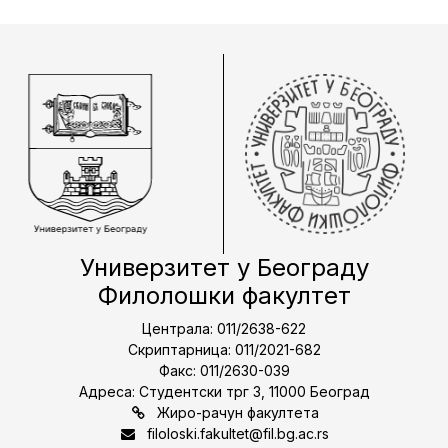
Универзитет у Београду
Филолошки факултет
Централа: 011/2638-622
Скриптарница: 011/2021-682
Факс: 011/2630-039
Адреса: Студентски трг 3, 11000 Београд
Жиро-рачун факултета
filoloski.fakultet@fil.bg.ac.rs