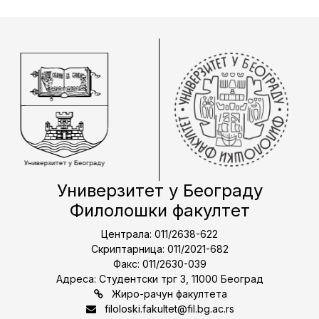
Универзитет у Београду
Филолошки факултет
Централа: 011/2638-622
Скриптарница: 011/2021-682
Факс: 011/2630-039
Адреса: Студентски трг 3, 11000 Београд
Жиро-рачун факултета
filoloski.fakultet@fil.bg.ac.rs