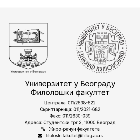
Универзитет у Београду
Филолошки факултет
Централа: 011/2638-622
Скриптарница: 011/2021-682
Факс: 011/2630-039
Адреса: Студентски трг 3, 11000 Београд
Жиро-рачун факултета
filoloski.fakultet@fil.bg.ac.rs