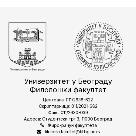
Универзитет у Београду
Филолошки факултет
Централа: 011/2638-622
Скриптарница: 011/2021-682
Факс: 011/2630-039
Адреса: Студентски трг 3, 11000 Београд
Жиро-рачун факултета
filoloski.fakultet@fil.bg.ac.rs