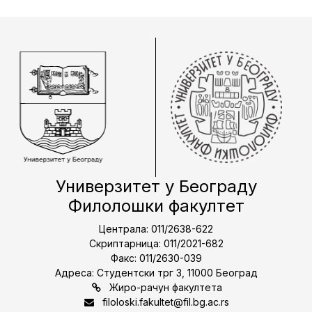
Универзитет у Београду
Филолошки факултет
Централа: 011/2638-622
Скриптарница: 011/2021-682
Факс: 011/2630-039
Адреса: Студентски трг 3, 11000 Београд
Жиро-рачун факултета
filoloski.fakultet@fil.bg.ac.rs