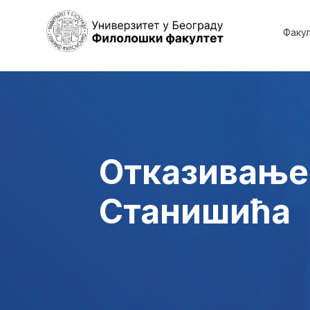
Факу
Отказивање
Станишића