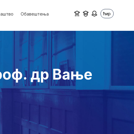
ћир
ваштво
Обавештења
роф. др Вање