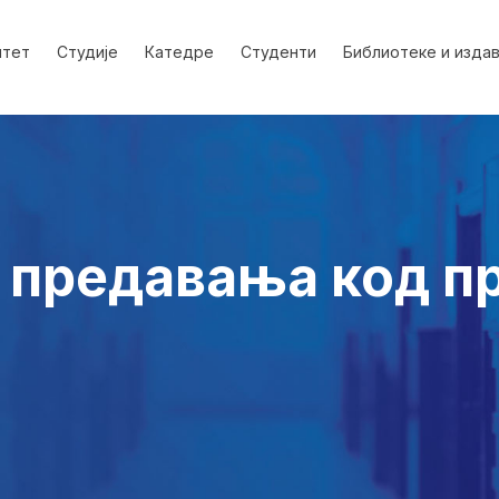
лтет
Студије
Катедре
Студенти
Библиотеке и изда
 предавања код п