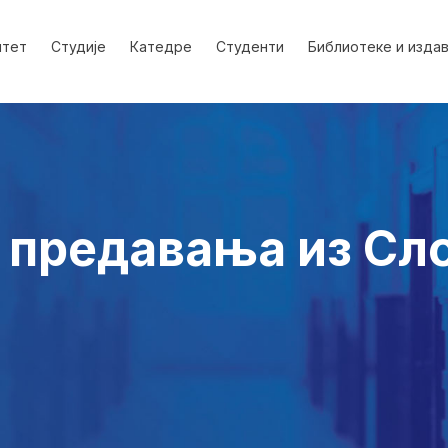
лтет
Студије
Катедре
Студенти
Библиотеке и изда
 предавања из Сл