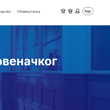
ћир
ваштво
Обавештења
овеначког