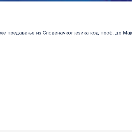
ује предавање из Словеначког језика код проф. др Мај