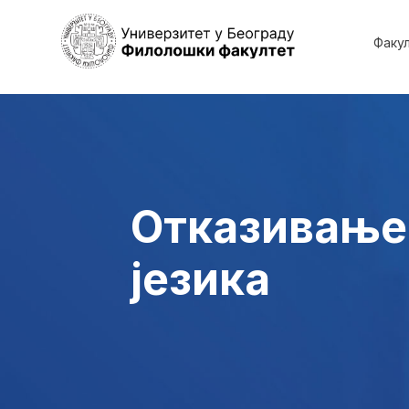
Факу
Отказивање
језика