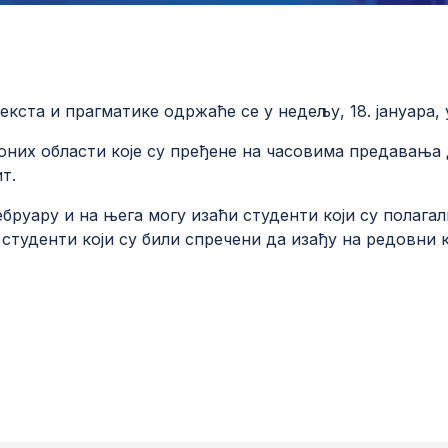
ста и прагматике одржаће се у недељу, 18. јануара, у 
з оних области које су пређене на часовима предавањ
ит.
бруару и на њега могу изаћи студенти који су полагал
студенти који су били спречени да изађу на редовни 