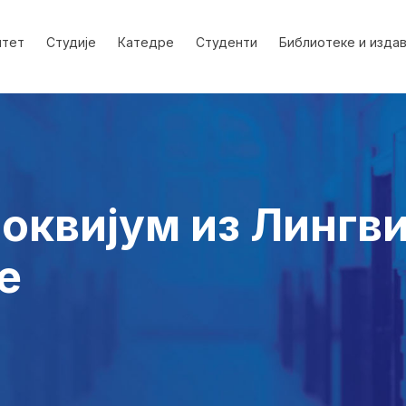
лтет
Студије
Катедре
Студенти
Библиотеке и изда
оквијум из Лингви
е