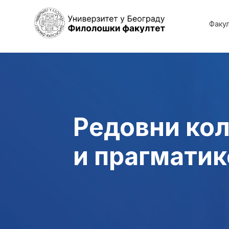
Факу
Редовни кол
и прагматик