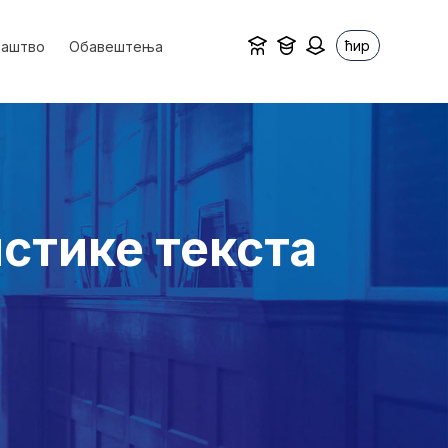
ћир
ваштво
Обавештења
стике текста