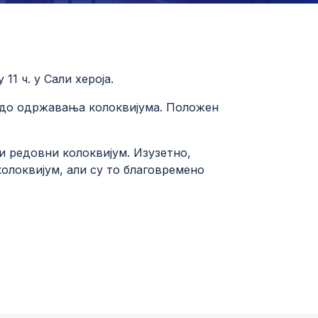
11 ч. у Сали хероја.
а до одржавања колоквијума. Положен
и редовни колоквијум. Изузетно,
колоквијум, али су то благовремено