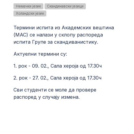
Немачки језик
Скандинавски језици
Холандски језик
Термини испита из Академских вештина
(МАС) се налази у склопу распореда
испита Групе за скандиванистику.
Актуелни термини су:
1. рок - 09. 02., Сала хероја од 17.30ч
2. рок - 27. 02., Сала хероја од 17.30ч
Сви студенти се моле да провере
распоред у случају измена.