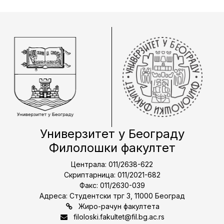
Универзитет у Београду
Филолошки факултет
Централа: 011/2638-622
Скриптарница: 011/2021-682
Факс: 011/2630-039
Адреса: Студентски трг 3, 11000 Београд
Жиро-рачун факултета
filoloski.fakultet@fil.bg.ac.rs