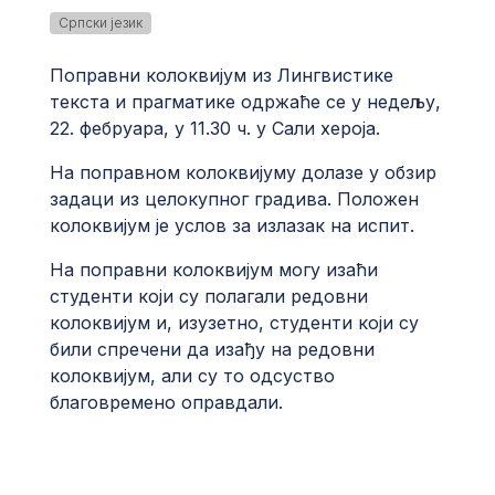
Српски језик
Поправни колоквијум из Лингвистике
текста и прагматике одржаће се у недељу,
22. фебруара, у 11.30 ч. у Сали хероја.
На поправном колоквијуму долазе у обзир
задаци из целокупног градива. Положен
колоквијум је услов за излазак на испит.
На поправни колоквијум могу изаћи
студенти који су полагали редовни
колоквијум и, изузетно, студенти који су
били спречени да изађу на редовни
колоквијум, али су то одсуство
благовремено оправдали.