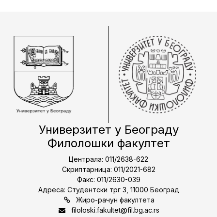
Универзитет у Београду
Филолошки факултет
Централа: 011/2638-622
Скриптарница: 011/2021-682
Факс: 011/2630-039
Адреса: Студентски трг 3, 11000 Београд
Жиро-рачун факултета
filoloski.fakultet@fil.bg.ac.rs