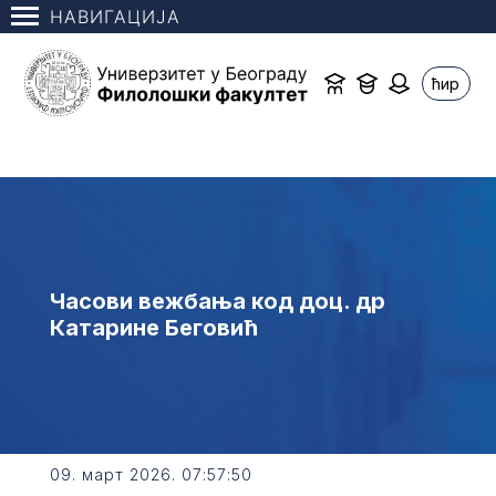
НАВИГАЦИЈА
ћир
Часови вежбања код доц. др
Катарине Беговић
09. март 2026. 07:57:50