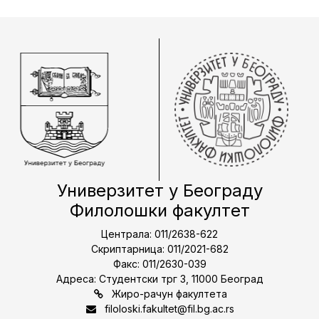
Универзитет у Београду
Филолошки факултет
Централа: 011/2638-622
Скриптарница: 011/2021-682
Факс: 011/2630-039
Адреса: Студентски трг 3, 11000 Београд
Жиро-рачун факултета
filoloski.fakultet@fil.bg.ac.rs