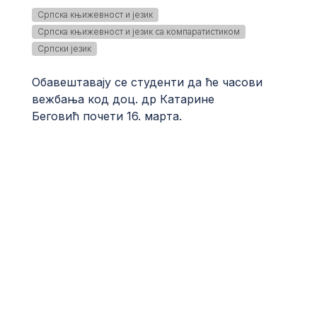
Српска књижевност и језик
Српска књижевност и језик са компаратистиком
Српски језик
Обавештавају се студенти да ће часови
вежбања код доц. др Катарине
Беговић почети 16. марта.