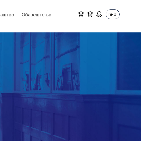
ћир
ваштво
Обавештења