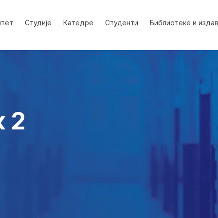
лтет
Студије
Катедре
Студенти
Библиотеке и изда
к 2