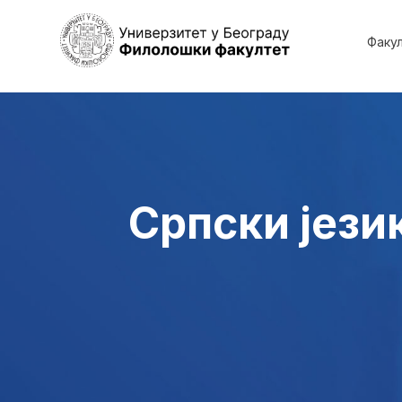
Факу
Српски јези