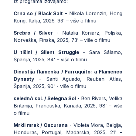
Iz programa izdvajamo:
Crna so / Black Salt
- Nikola Lorenzin, Hong
Kong, Italija, 2026, 93' –
više o filmu
Srebro / Silver
- Natalia Koniarz, Poljska,
Norveška, Finska, 2025, 73' –
više o filmu
U tišini / Silent Struggle
- Sara Sálamo,
Španija, 2025, 84' –
više o filmu
Dinastija flamenka / Farruquito: a Flamenco
Dynasty
– Santi Aguado, Reuben Atlas,
Španija, 2025, 90' -
više o filmu
seleđnA soL / Selegna Sol
- Ben Rivers, Velika
Britanija, Francuska, Kanada, 2025, 98' –
više
o filmu
Mrkli mrak / Oscurana
- Violeta Mora, Belgija,
Honduras, Portugal, Mađarska, 2025, 21' –