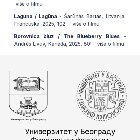
više o filmu
Laguna / Lagūna
- Šarūnas Bartas, Litvanija,
Francuska, 2025, 102' –
više o filmu
Borovnica bluz /
The Blueberry Blues
-
Andrés Livov, Kanada, 2025, 80' –
više o filmu
Универзитет у Београду