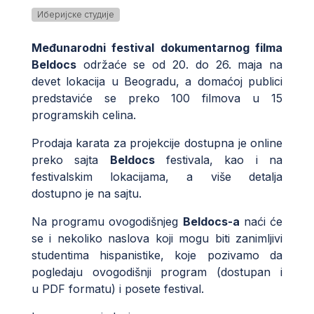
Иберијске студије
Međunarodni festival dokumentarnog filma
Beldocs
održaće se od 20. do 26. maja na
devet lokacija u Beogradu, a domaćoj publici
predstaviće se preko 100 filmova u 15
programskih celina.
Prodaja karata za projekcije dostupna je online
preko sajta
Beldocs
festivala, kao i na
festivalskim lokacijama, a više detalja
dostupno je na
sajtu
.
Na programu ovogodišnjeg
Beldocs-a
naći će
se i nekoliko naslova koji mogu biti zanimljivi
studentima hispanistike, koje pozivamo da
pogledaju ovogodišnji program (dostupan i
u
PDF
formatu) i posete festival.