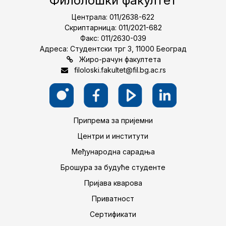
Филолошки факултет
Централа: 011/2638-622
Скриптарница: 011/2021-682
Факс: 011/2630-039
Адреса: Студентски трг 3, 11000 Београд
Жиро-рачун факултета
filoloski.fakultet@fil.bg.ac.rs
Припрема за пријемни
Центри и институти
Међународна сарадња
Брошура за будуће студенте
Пријава кварова
Приватност
Сертификати