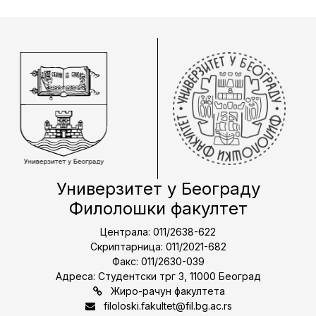
Универзитет у Београду
Филолошки факултет
Централа: 011/2638-622
Скриптарница: 011/2021-682
Факс: 011/2630-039
Адреса: Студентски трг 3, 11000 Београд
Жиро-рачун факултета
filoloski.fakultet@fil.bg.ac.rs